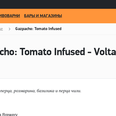
ИВОВАРНИ
БАРЫ И МАГАЗИНЫ
se
Gazpacho: Tomato Infused
ho: Tomato Infused - Volt
перца, розмарина, базилика и перца чили.
a Brewery