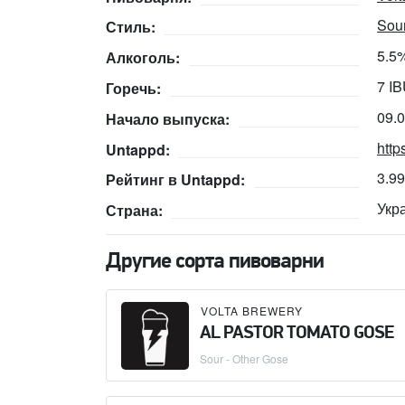
Sour
Стиль:
5.5
Алкоголь:
7 I
Горечь:
09.
Начало выпуска:
http
Untappd:
3.9
Рейтинг в Untappd:
Укр
Страна:
Другие сорта пивоварни
VOLTA BREWERY
AL PASTOR TOMATO GOSE
Sour - Other Gose