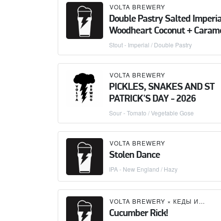
VOLTA BREWERY
Double Pastry Salted Imperia
Woodheart Coconut + Caram
Stout - Imperial / Double Pastry
VOLTA BREWERY
PICKLES, SNAKES AND ST
PATRICK'S DAY - 2026
Sour - Tomato / Vegetable Gose
VOLTA BREWERY
Stolen Dance
IPA - New England / Hazy
VOLTA BREWERY
×
КЕДЫ ИСКУССТВОВЕДА
Cucumber Rick!