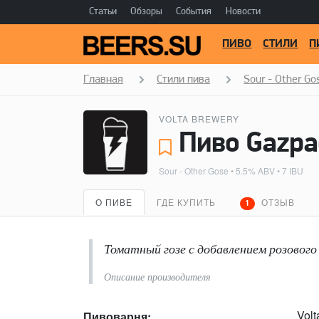
Статьи
Обзоры
События
Новости
ПИВО
СТИЛИ
П
Главная
Стили пива
Sour - Other Go
VOLTA BREWERY
Пиво Gazpac
Sour - Other Gose
• 5.5% ABV • 7 IBU
О ПИВЕ
ГДЕ КУПИТЬ
ОТЗЫВ
1
Томатный гозе с добавлением розового 
Описание производителя
Volt
Пивоварня: