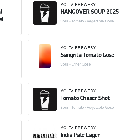
VOLTA BREWERY
l
HANGOVER SOUP 2025
el
Sour - Tomato / Vegetable Gose
VOLTA BREWERY
Sangrita Tomato Gose
Sour - Other Gose
VOLTA BREWERY
Tomato Chaser Shot
Sour - Tomato / Vegetable Gose
VOLTA BREWERY
India Pale Lager