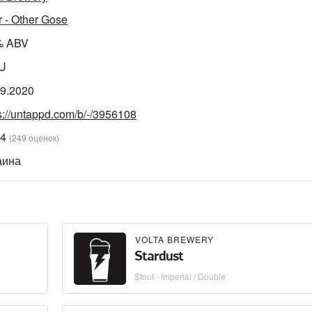
 - Other Gose
% ABV
BU
09.2020
s://untappd.com/b/-/3956108
94
(249 оценок)
аина
VOLTA BREWERY
Stardust
Stout - Imperial / Double