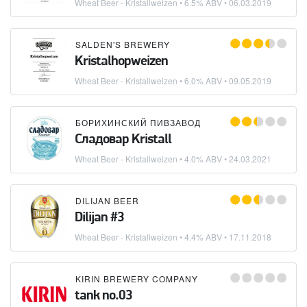
Wheat Beer - Kristallweizen
• 6.5% ABV •
06.03.2019
SALDEN'S BREWERY
Kristalhopweizen
Wheat Beer - Kristallweizen
• 6.0% ABV •
09.05.2019
БОРИХИНСКИЙ ПИВЗАВОД
Сладовар Kristall
Wheat Beer - Kristallweizen
• 4.0% ABV •
24.03.2021
DILIJAN BEER
Dilijan #3
Wheat Beer - Kristallweizen
• 4.4% ABV •
17.11.2018
KIRIN BREWERY COMPANY
tank no.03