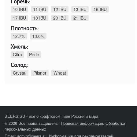
Горечь:
10 IBU
11 IBU
12 IBU
13 IBU
16 IBU
17 IBU
18 IBU
20 IBU
21 IBU
Плотность:
12.7%
13.0%
Хмель:
Citra
Perle
Солод:
Crystal
Pilsner
Wheat
BEERS.SU - все о крафтовом пиве России и мира
© 2026 Все права защищены.
Правовая информация
.
Обработка
персональных данных
Email:
admin@beers.su
.
Информация для рекламодателей