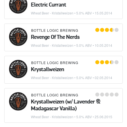
Electric Currant
Wheat Beer - Kristallweizen
• 5.0% ABV •
15.05.2014
BOTTLE LOGIC BREWING
Revenge Of The Nerds
Wheat Beer - Kristallweizen
• 5.0% ABV •
10.05.2014
BOTTLE LOGIC BREWING
Krystallweizen
Wheat Beer - Kristallweizen
• 5.0% ABV •
02.05.2014
BOTTLE LOGIC BREWING
Krystallweizen (w/ Lavender &
Madagascar Vanilla)
Wheat Beer - Kristallweizen
• 5.0% ABV •
25.06.2015