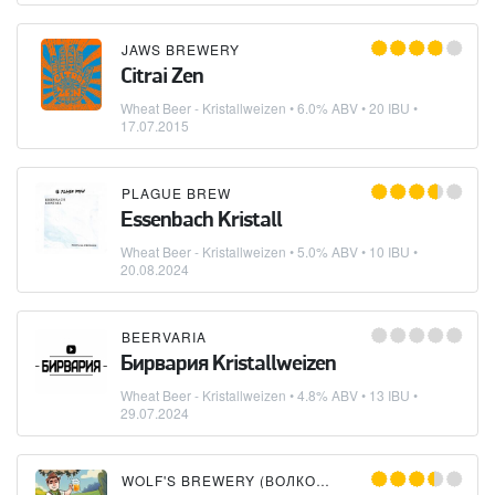
JAWS BREWERY
Citrai Zen
Wheat Beer - Kristallweizen
• 6.0% ABV • 20 IBU •
17.07.2015
PLAGUE BREW
Essenbach Kristall
Wheat Beer - Kristallweizen
• 5.0% ABV • 10 IBU •
20.08.2024
BEERVARIA
Бирвария Kristallweizen
Wheat Beer - Kristallweizen
• 4.8% ABV • 13 IBU •
29.07.2024
WOLF'S BREWERY (ВОЛКОВСКАЯ ПИВОВАРНЯ)
×