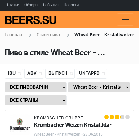
Статьи
Обзоры
События
Новости
Главная
Стили пива
Wheat Beer - Kristallweizen
Пиво в стиле
Wheat Beer - Kristallweizen
IBU
ABV
ВЫПУСК
UNTAPPD
KROMBACHER GRUPPE
Krombacher Weizen Kristallklar
Wheat Beer - Kristallweizen
•
28.06.2015