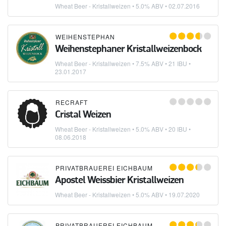
Wheat Beer - Kristallweizen
• 5.0% ABV •
02.07.2016
WEIHENSTEPHAN
Weihenstephaner Kristallweizenbock
Wheat Beer - Kristallweizen
• 7.5% ABV • 21 IBU •
23.01.2017
RECRAFT
Cristal Weizen
Wheat Beer - Kristallweizen
• 5.0% ABV • 20 IBU •
08.06.2018
PRIVATBRAUEREI EICHBAUM
Apostel Weissbier Kristallweizen
Wheat Beer - Kristallweizen
• 5.0% ABV •
19.07.2020
PRIVATBRAUEREI EICHBAUM