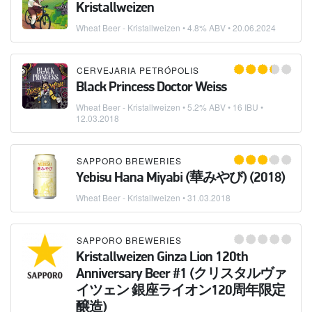
Kristallweizen
Wheat Beer - Kristallweizen
• 4.8% ABV •
20.06.2024
CERVEJARIA PETRÓPOLIS
Black Princess Doctor Weiss
Wheat Beer - Kristallweizen
• 5.2% ABV • 16 IBU •
12.03.2018
SAPPORO BREWERIES
Yebisu Hana Miyabi (華みやび) (2018)
Wheat Beer - Kristallweizen
•
31.03.2018
SAPPORO BREWERIES
Kristallweizen Ginza Lion 120th
Anniversary Beer #1 (クリスタルヴァ
イツェン 銀座ライオン120周年限定
醸造)