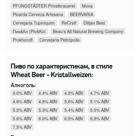
PFUNGSTÄDTER Privatbrauerei
Mova
Picarda Cerveza Artesana
BEERVARIA
Cervejaria Tupiniquim
ReCraft
Dilijan Beer
Пив&Ко (Piv&Ko)
Beau's All Natural Brewing Company
Prokhoroff
Cervejaria Petrópolis
Пиво по характеристикам, в стиле
Wheat Beer - Kristallweizen:
Алкоголь:
4.0% ABV
4.4% ABV
4.5% ABV
4.7% ABV
4.8% ABV
4.9% ABV
5.0% ABV
5.1% ABV
5.2% ABV
5.3% ABV
5.4% ABV
5.5% ABV
5.6% ABV
6.0% ABV
6.5% ABV
6.9% ABV
7.5% ABV