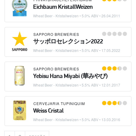
Eichbaum KristallWeizen
Wheat Beer - Kristallweizen
• 5.0% ABV •
26.04.2011
SAPPORO BREWERIES
サッポロセレクション2022
Wheat Beer - Kristallweizen
• 5.0% ABV •
17.05.2022
SAPPORO BREWERIES
Yebisu Hana Miyabi (華みやび)
Wheat Beer - Kristallweizen
• 5.5% ABV •
12.01.2017
CERVEJARIA TUPINIQUIM
Weiss Cristal
Wheat Beer - Kristallweizen
• 5.0% ABV •
13.03.2016