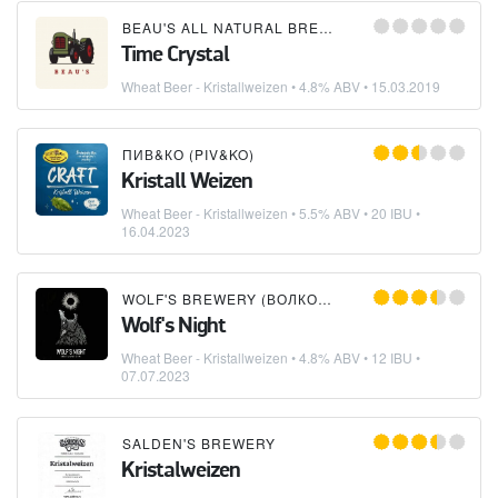
BEAU'S ALL NATURAL BREWING COMPANY
Time Crystal
Wheat Beer - Kristallweizen
• 4.8% ABV •
15.03.2019
ПИВ&КО (PIV&KO)
Kristall Weizen
Wheat Beer - Kristallweizen
• 5.5% ABV • 20 IBU •
16.04.2023
WOLF'S BREWERY (ВОЛКОВСКАЯ ПИВОВАРНЯ)
×
Wolf's Night
Wheat Beer - Kristallweizen
• 4.8% ABV • 12 IBU •
07.07.2023
SALDEN'S BREWERY
Kristalweizen