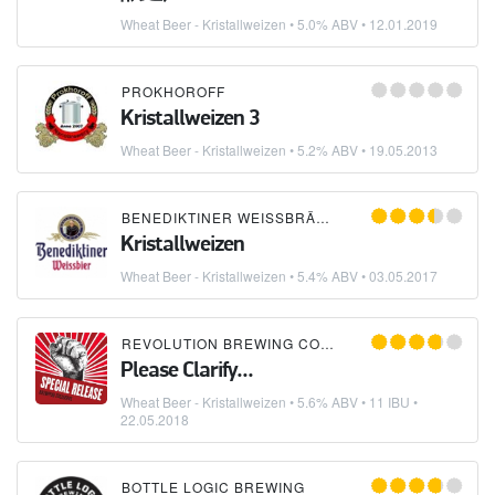
Wheat Beer - Kristallweizen
• 5.0% ABV •
12.01.2019
PROKHOROFF
Kristallweizen 3
Wheat Beer - Kristallweizen
• 5.2% ABV •
19.05.2013
BENEDIKTINER WEISSBRÄU
×
LICHER PRIVATBRA
Kristallweizen
Wheat Beer - Kristallweizen
• 5.4% ABV •
03.05.2017
REVOLUTION BREWING COMPANY
Please Clarify...
Wheat Beer - Kristallweizen
• 5.6% ABV • 11 IBU •
22.05.2018
BOTTLE LOGIC BREWING