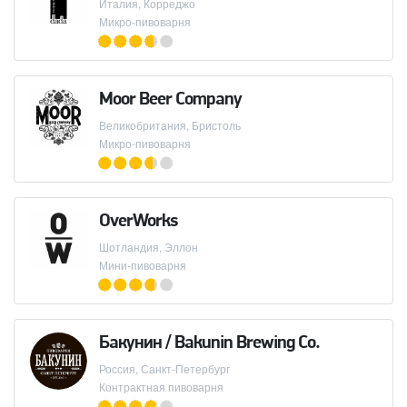
Италия, Корреджо
Микро-пивоварня
Moor Beer Company
Великобритания, Бристоль
Микро-пивоварня
OverWorks
Шотландия, Эллон
Мини-пивоварня
Бакунин / Bakunin Brewing Co.
Россия, Санкт-Петербург
Контрактная пивоварня