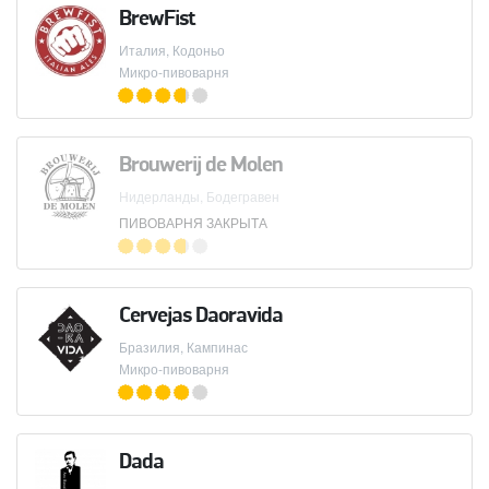
BrewFist
Италия, Кодоньо
Микро-пивоварня
Brouwerij de Molen
Нидерланды, Бодегравен
ПИВОВАРНЯ ЗАКРЫТА
Cervejas Daoravida
Бразилия, Кампинас
Микро-пивоварня
Dada