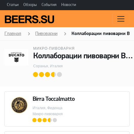
Статьи
Обзоры
События
Новости
Главная
Пивоварни
Коллаборации пивоварни Birri
МИКРО-ПИВОВАРНЯ
Коллаборации пивоварни Birrificio del Ducato
Соранья, Италия
Birra Toccalmatto
Италия, Фиденца
Микро-пивоварня