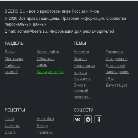
BEERS.SU - все о крафтовом пиве России и мира
© 2026 Все права защищены.
Правовая информация
.
Обработка
персональных данных
Email:
admin@beers.su
.
Информация для рекламодателей
РАЗДЕЛЫ
ТЕМЫ
Бары
Карта сайта
Новости
Трезвость
Магазины
Обратная
Законы
Интересное
связь
Таблица
Технологии
Домашнее
стилей
Калькуляторы
пивоварение
Бары и
магазины
FAQ
Вино и
Дегустации
крепкий
алкоголь
РЕЦЕПТЫ
СОЦСЕТИ
Пиво
Настойка
Самогон
Ликёр
Брага
Наливка