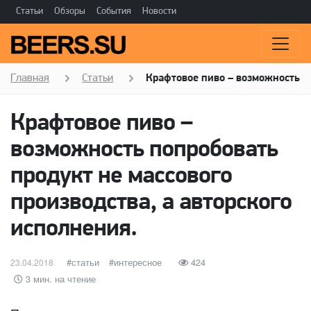
Статьи
Обзоры
События
Новости
Главная
Статьи
Крафтовое пиво – возможность по
Крафтовое пиво –
возможность попробовать
продукт не массового
производства, а авторского
исполнения.
Опубликовано
категории
статьи
Метки
интересное
424
23.04.2018
3 мин. на чтение