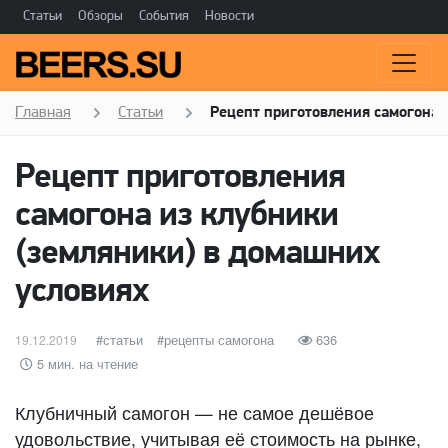
Статьи
Обзоры
События
Новости
Главная
Статьи
Рецепт приготовления самогона 
Рецепт приготовления
самогона из клубники
(земляники) в домашних
условиях
Опубликовано
категории
статьи
Метки
рецепты самогона
636
19.12.2019
5 мин. на чтение
Клубничный самогон — не самое дешёвое
удовольствие, учитывая её стоимость на рынке,