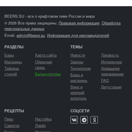
BEERS.SU - все о крафтовом пиве России и мира
© 2026 Все права защищены.
Правовая информация
.
Обработка
персональных данных
Email:
admin@beers.su
.
Информация для рекламодателей
РАЗДЕЛЫ
ТЕМЫ
Бары
Карта сайта
Новости
Трезвость
Магазины
Обратная
Законы
Интересное
связь
Таблица
Технологии
Домашнее
стилей
Калькуляторы
пивоварение
Бары и
магазины
FAQ
Вино и
Дегустации
крепкий
алкоголь
РЕЦЕПТЫ
СОЦСЕТИ
Пиво
Настойка
Самогон
Ликёр
Брага
Наливка