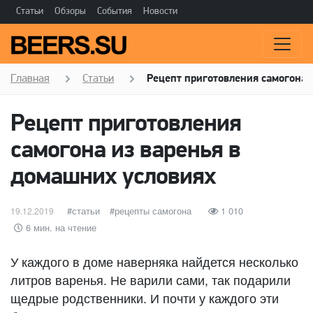
Статьи
Обзоры
События
Новости
Главная
Статьи
Рецепт приготовления самогона 
Рецепт приготовления
самогона из варенья в
домашних условиях
Опубликовано
категории
статьи
Метки
рецепты самогона
1 010
19.12.2019
6 мин. на чтение
У каждого в доме наверняка найдется несколько
литров варенья. Не варили сами, так подарили
щедрые родственники. И почти у каждого эти