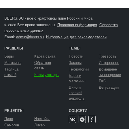
BEERS.SU - все о крафтовом пиве России и мира
© 2026 Все права защищены.
Правовая информация
.
Обработка
персональных данных
Email:
admin@beers.su
.
Информация для рекламодателей
РАЗДЕЛЫ
ТЕМЫ
Бары
Карта сайта
Новости
Трезвость
Магазины
Обратная
Законы
Интересное
связь
Таблица
Технологии
Домашнее
стилей
Калькуляторы
пивоварение
Бары и
магазины
FAQ
Вино и
Дегустации
крепкий
алкоголь
РЕЦЕПТЫ
СОЦСЕТИ
Пиво
Настойка
Самогон
Ликёр