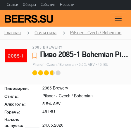
Статьи
Обзоры
События
Новости
Главная
Стили пива
Pilsner - Czech / Bohemian
2085 BREWERY
Пиво 2085-1 Bohemian Pilsner - 2085 Brewery
Pilsner - Czech / Bohemian
• 5.5% ABV • 45 IBU
2085 Brewery
Пивоварня:
Pilsner - Czech / Bohemian
Стиль:
5.5% ABV
Алкоголь:
45 IBU
Горечь:
Начало
24.05.2020
выпуска: