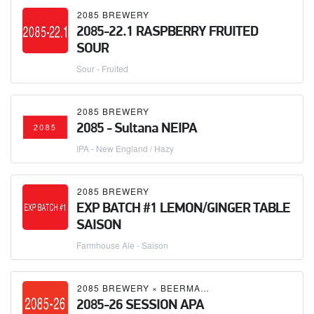
2085 BREWERY
2085-22.1 RASPBERRY FRUITED
SOUR
Sour - Fruited
2085 BREWERY
2085 - Sultana NEIPA
IPA - New England / Hazy
2085 BREWERY
EXP BATCH #1 LEMON/GINGER TABLE
SAISON
Farmhouse Ale - Saison
2085 BREWERY
×
BEERMASTER BREWERY
2085-26 SESSION APA