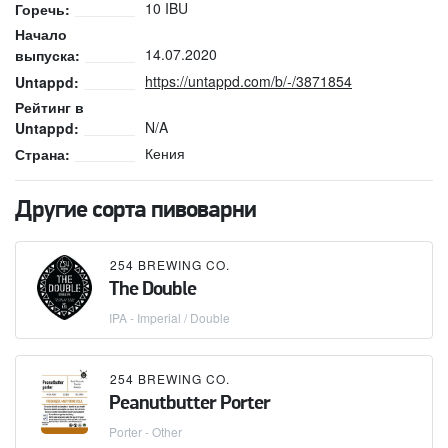
10 IBU
Горечь:
Начало
14.07.2020
выпуска:
https://untappd.com/b/-/3871854
Untappd:
Рейтинг в
N/A
Untappd:
Кения
Страна:
Другие сорта пивоварни
254 BREWING CO.
The Double
IPA - Imperial / Double
254 BREWING CO.
Peanutbutter Porter
Porter - Other