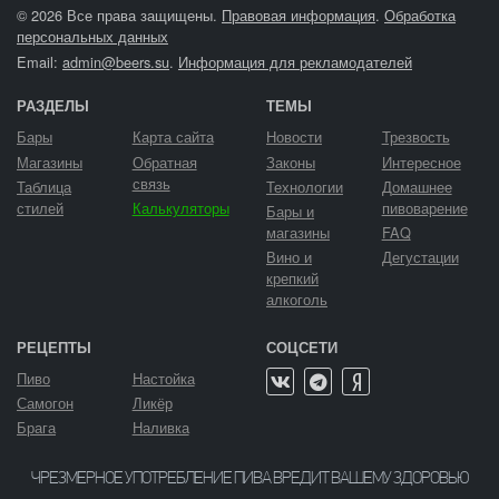
© 2026 Все права защищены.
Правовая информация
.
Обработка
персональных данных
Email:
admin@beers.su
.
Информация для рекламодателей
РАЗДЕЛЫ
ТЕМЫ
Бары
Карта сайта
Новости
Трезвость
Магазины
Обратная
Законы
Интересное
связь
Таблица
Технологии
Домашнее
стилей
Калькуляторы
пивоварение
Бары и
магазины
FAQ
Вино и
Дегустации
крепкий
алкоголь
РЕЦЕПТЫ
СОЦСЕТИ
Пиво
Настойка
Самогон
Ликёр
Брага
Наливка
ЧРЕЗМЕРНОЕ УПОТРЕБЛЕНИЕ ПИВА ВРЕДИТ ВАШЕМУ ЗДОРОВЬЮ