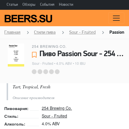
Статьи
Обзоры
События
Новости
Главная
Стили пива
Sour - Fruited
Passion S
254 BREWING CO.
Пиво Passion Sour - 254 Brewing Co.
Sour - Fruited
• 4.0% ABV • 10 IBU
Tart, Tropical, Fresh
Описание производителя
254 Brewing Co.
Пивоварня:
Sour - Fruited
Стиль:
4.0% ABV
Алкоголь: