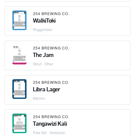
254 BREWING CO.
WalkiToki
Roggenbier
254 BREWING CO.
The Jam
Stout - Other
254 BREWING CO.
Libra Lager
Märzen
254 BREWING CO.
Tangawizi Kali
Pale Ale - American