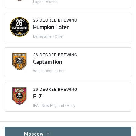
Lager - Vienna
26 DEGREE BREWING
Pumpkin Eater
Barleywine - Other
26 DEGREE BREWING
Captain Ron
Wheat Beer - Other
26 DEGREE BREWING
E-7
IPA - New England / Hazy