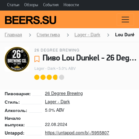
Статьи
Обзоры
События
Новости
Главная
Стили пива
Lager - Dark
Lou Dunke
26 DEGREE BREWING
Пиво Lou Dunkel - 26 Degree Brewing
Lager - Dark
• 5.0% ABV
26 Degree Brewing
Пивоварня:
Lager - Dark
Стиль:
5.0% ABV
Алкоголь:
Начало
22.08.2024
выпуска:
https://untappd.com/b/-/5955807
Untappd: