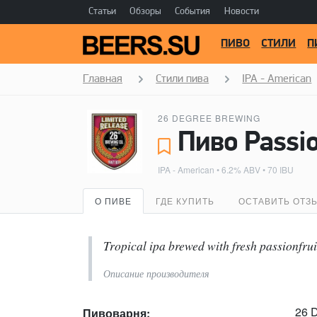
Статьи
Обзоры
События
Новости
ПИВО
СТИЛИ
П
Главная
Стили пива
IPA - American
26 DEGREE BREWING
Пиво Passio
IPA - American
• 6.2% ABV • 70 IBU
О ПИВЕ
ГДЕ КУПИТЬ
ОСТАВИТЬ ОТЗ
Tropical ipa brewed with fresh passionfrui
Описание производителя
26 
Пивоварня: