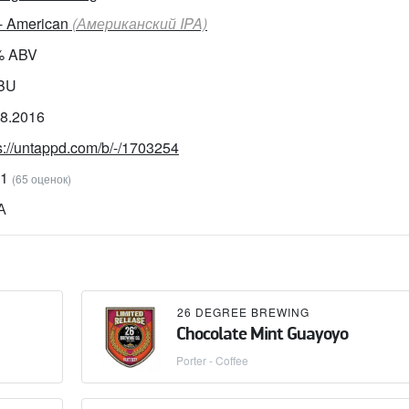
 - American
(Американский IPA)
% ABV
IBU
08.2016
s://untappd.com/b/-/1703254
51
(65 оценок)
А
26 DEGREE BREWING
Chocolate Mint Guayoyo
Porter - Coffee