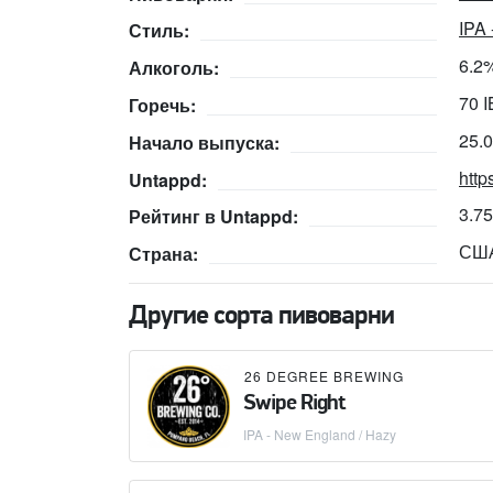
IPA
Стиль:
6.2
Алкоголь:
70 
Горечь:
25.
Начало выпуска:
http
Untappd:
3.7
Рейтинг в Untappd:
СШ
Страна:
Другие сорта пивоварни
26 DEGREE BREWING
Swipe Right
IPA - New England / Hazy