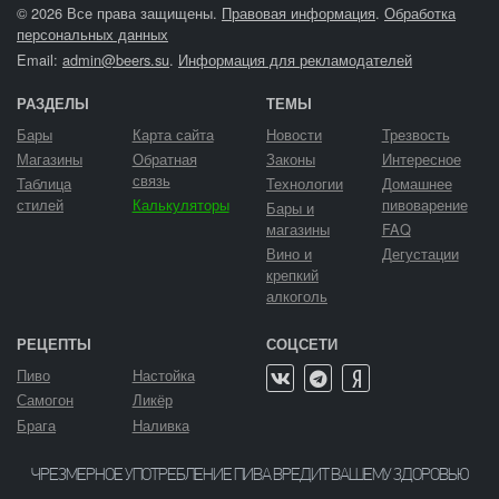
© 2026 Все права защищены.
Правовая информация
.
Обработка
персональных данных
Email:
admin@beers.su
.
Информация для рекламодателей
РАЗДЕЛЫ
ТЕМЫ
Бары
Карта сайта
Новости
Трезвость
Магазины
Обратная
Законы
Интересное
связь
Таблица
Технологии
Домашнее
стилей
Калькуляторы
пивоварение
Бары и
магазины
FAQ
Вино и
Дегустации
крепкий
алкоголь
РЕЦЕПТЫ
СОЦСЕТИ
Пиво
Настойка
Самогон
Ликёр
Брага
Наливка
ЧРЕЗМЕРНОЕ УПОТРЕБЛЕНИЕ ПИВА ВРЕДИТ ВАШЕМУ ЗДОРОВЬЮ