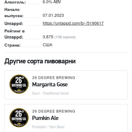
6.0% ABV
Алкоголь:
Начало
07.01.2023
выпуска:
https://untappd.com/b/-/5190617
Untappd:
Рейтинг в
3.875
Untappd:
(108 оценок)
США
Страна:
Другие сорта пивоварни
26 DEGREE BREWING
Margarita Gose
Sour - Traditional Gose
26 DEGREE BREWING
Pumkin Ale
Pumpkin / Yam Beer