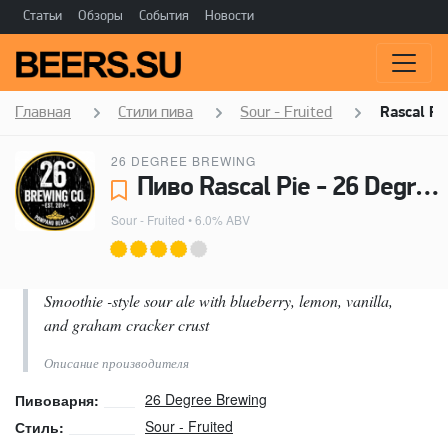
Статьи
Обзоры
События
Новости
Главная
Стили пива
Sour - Fruited
Rascal Pi
26 DEGREE BREWING
Пиво Rascal Pie - 26 Degree Brewing
Sour - Fruited
• 6.0% ABV
Smoothie -style sour ale with blueberry, lemon, vanilla,
and graham cracker crust
Описание производителя
26 Degree Brewing
Пивоварня:
Sour - Fruited
Стиль: