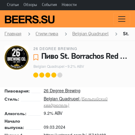
Статьи
Обзоры
События
Новости
Главная
Стили пива
Belgian Quadrupel
St. B
26 DEGREE BREWING
Пиво St. Borrachos Red Wine BA - 26 Degree Brewing
Belgian Quadrupel
• 9.2% ABV
26 Degree Brewing
Пивоварня:
Belgian Quadrupel
(Бельгийский
Стиль:
квадрюпель)
9.2% ABV
Алкоголь:
Начало
09.03.2024
выпуска:
https://untappd.com/b/-/5742488