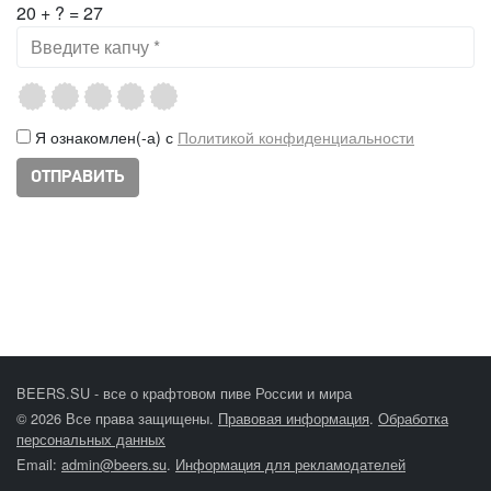
20 + ? = 27
Я ознакомлен(-а) с
Политикой конфиденциальности
BEERS.SU - все о крафтовом пиве России и мира
© 2026 Все права защищены.
Правовая информация
.
Обработка
персональных данных
Email:
admin@beers.su
.
Информация для рекламодателей