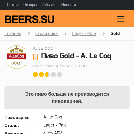
Статьи
Обзоры
События
Новости
Главная
Стили пива
Lager - Pale
Gold
A. LE COQ
Пиво Gold - A. Le Coq
Lager - Pale
• 4.7% ABV • 13 IBU
Это пиво больше не производится
пивоварней.
A. Le Coq
Пивоварня:
Lager - Pale
Стиль:
4.7% ABV
Алкоголь: