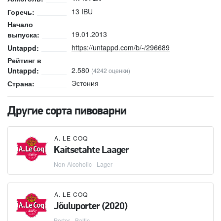
13 IBU
Горечь:
Начало
19.01.2013
выпуска:
https://untappd.com/b/-/296689
Untappd:
Рейтинг в
2.580
Untappd:
(4242 оценки)
Эстония
Страна:
Другие сорта пивоварни
A. LE COQ
Kaitsetahte Laager
Non-Alcoholic - Lager
A. LE COQ
Jõuluporter (2020)
Porter - Baltic