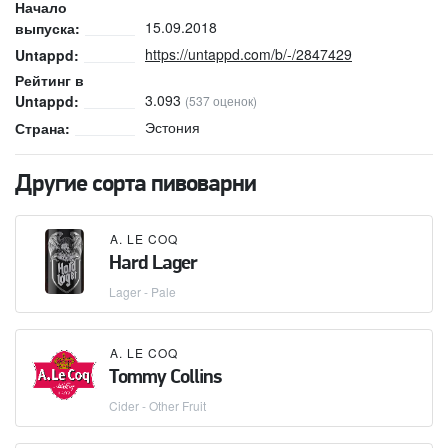
Начало
15.09.2018
выпуска:
https://untappd.com/b/-/2847429
Untappd:
Рейтинг в
3.093
Untappd:
(537 оценок)
Эстония
Страна:
Другие сорта пивоварни
A. LE COQ
Hard Lager
Lager - Pale
A. LE COQ
Tommy Collins
Cider - Other Fruit