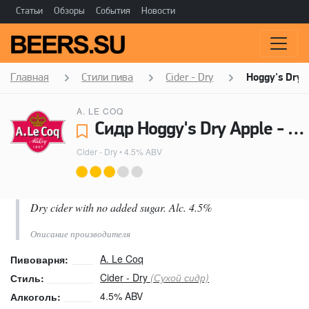
Статьи
Обзоры
События
Новости
Главная
Стили пива
Cider - Dry
Hoggy's Dry 
A. LE COQ
Сидр Hoggy's Dry Apple - A. Le Coq
Cider - Dry
• 4.5% ABV
Dry cider with no added sugar. Alc. 4.5%
Описание производителя
A. Le Coq
Пивоварня:
Cider - Dry
(Сухой сидр)
Стиль:
4.5% ABV
Алкоголь: