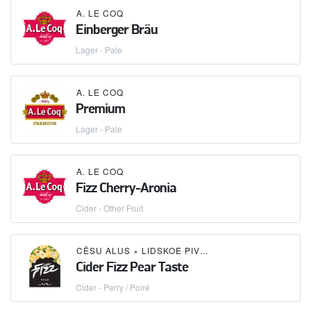
A. LE COQ
Einberger Bräu
Lager - Pale
A. LE COQ
Premium
Lager - Pale
A. LE COQ
Fizz Cherry-Aronia
Cider - Other Fruit
CĒSU ALUS
×
LIDSKOE PIVO (ЛИДСКОЕ ПИВО)
×
A
Cider Fizz Pear Taste
Cider - Perry / Poiré