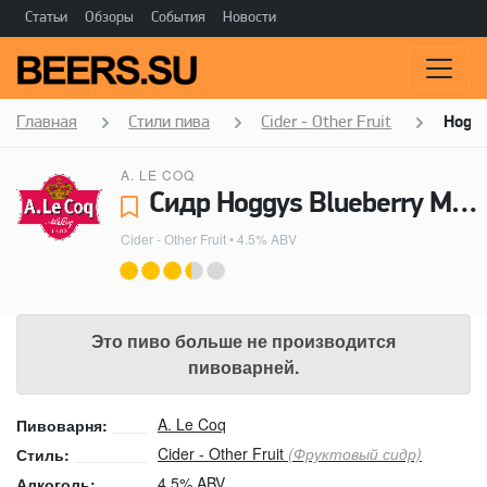
Статьи
Обзоры
События
Новости
Главная
Стили пива
Cider - Other Fruit
Hoggy
A. LE COQ
Сидр Hoggys Blueberry Magic - A. Le Coq
Cider - Other Fruit
• 4.5% ABV
Это пиво больше не производится
пивоварней.
A. Le Coq
Пивоварня:
Cider - Other Fruit
(Фруктовый сидр)
Стиль:
4.5% ABV
Алкоголь: