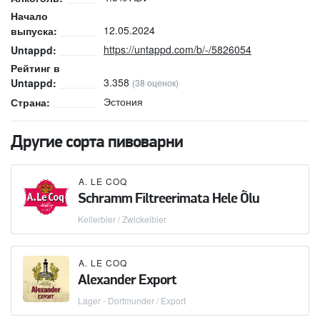
Начало
12.05.2024
выпуска:
https://untappd.com/b/-/5826054
Untappd:
Рейтинг в
3.358
Untappd:
(38 оценок)
Эстония
Страна:
Другие сорта пивоварни
A. LE COQ
Schramm Filtreerimata Hele Õlu
Kellerbier / Zwickelbier
A. LE COQ
Alexander Export
Lager - Dortmunder / Export