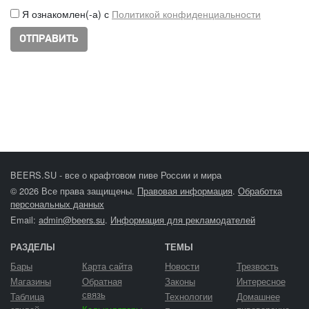
Я ознакомлен(-а) с
Политикой конфиденциальности
BEERS.SU - все о крафтовом пиве России и мира
© 2026 Все права защищены.
Правовая информация
.
Обработка
персональных данных
Email:
admin@beers.su
.
Информация для рекламодателей
РАЗДЕЛЫ
ТЕМЫ
Бары
Карта сайта
Новости
Трезвость
Магазины
Обратная
Законы
Интересное
связь
Таблица
Технологии
Домашнее