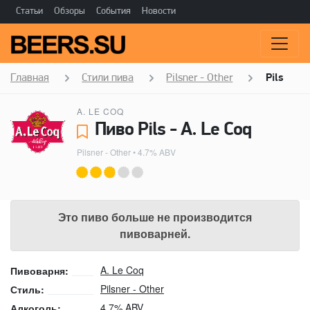
Статьи
Обзоры
События
Новости
Главная
Стили пива
Pilsner - Other
Pils
A. LE COQ
Пиво Pils - A. Le Coq
Pilsner - Other
• 4.7% ABV
Это пиво больше не производится
пивоварней.
A. Le Coq
Пивоварня:
Pilsner - Other
Стиль:
4.7% ABV
Алкоголь: