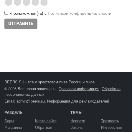
Я ознакомлен(-а) с
Политикой конфиденциальности
BEERS.SU - все о крафтовом пиве России и мира
© 2026 Все права защищены.
Правовая информация
.
Обработка
персональных данных
Email:
admin@beers.su
.
Информация для рекламодателей
РАЗДЕЛЫ
ТЕМЫ
Бары
Карта сайта
Новости
Трезвость
Магазины
Обратная
Законы
Интересное