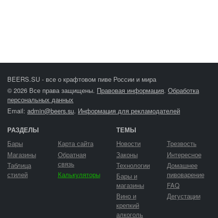
BEERS.SU - все о крафтовом пиве России и мира
© 2026 Все права защищены.
Правовая информация
.
Обработка
персональных данных
Email:
admin@beers.su
.
Информация для рекламодателей
РАЗДЕЛЫ
ТЕМЫ
Бары
Карта сайта
Новости
Трезвость
Магазины
Обратная
Законы
Интересное
связь
Таблица
Технологии
Домашнее
стилей
Калькуляторы
пивоварение
Бары и
магазины
FAQ
Вино и
Дегустации
крепкий
алкоголь