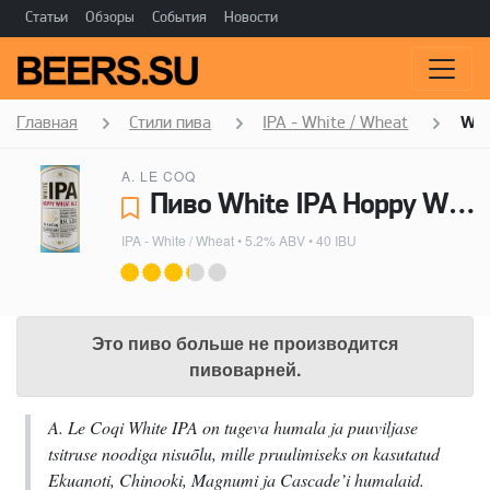
Статьи
Обзоры
События
Новости
Главная
Стили пива
IPA - White / Wheat
Whi
A. LE COQ
Пиво White IPA Hoppy Wheat Ale - A. Le Coq
IPA - White / Wheat
• 5.2% ABV • 40 IBU
Это пиво больше не производится
пивоварней.
A. Le Coqi White IPA on tugeva humala ja puuviljase
tsitruse noodiga nisuõlu, mille pruulimiseks on kasutatud
Ekuanoti, Chinooki, Magnumi ja Cascade’i humalaid.