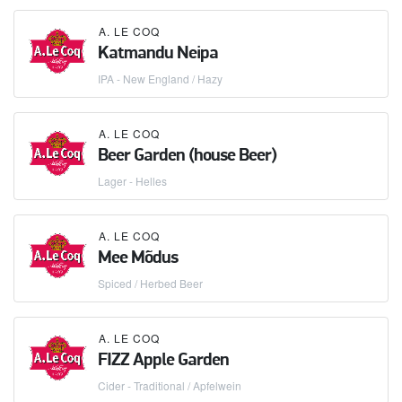
A. LE COQ
Katmandu Neipa
IPA - New England / Hazy
A. LE COQ
Beer Garden (house Beer)
Lager - Helles
A. LE COQ
Mee Mõdus
Spiced / Herbed Beer
A. LE COQ
FIZZ Apple Garden
Cider - Traditional / Apfelwein