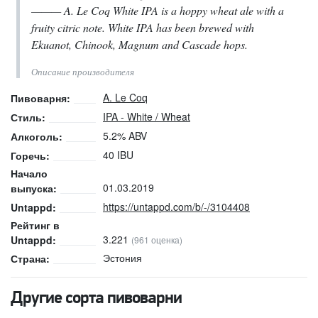
——— A. Le Coq White IPA is a hoppy wheat ale with a
fruity citric note. White IPA has been brewed with
Ekuanot, Chinook, Magnum and Cascade hops.
Описание производителя
A. Le Coq
Пивоварня:
IPA - White / Wheat
Стиль:
5.2% ABV
Алкоголь:
40 IBU
Горечь:
Начало
01.03.2019
выпуска:
https://untappd.com/b/-/3104408
Untappd:
Рейтинг в
3.221
Untappd:
(961 оценка)
Эстония
Страна:
Другие сорта пивоварни