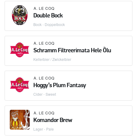
A. LE COQ
Double Bock
Bock - Doppelbock
A. LE COQ
Schramm Filtreerimata Hele Õlu
Kellerbier / Zwickelbier
A. LE COQ
Hoggy’s Plum Fantasy
Cider - Sweet
A. LE COQ
Komandor Brew
Lager - Pale