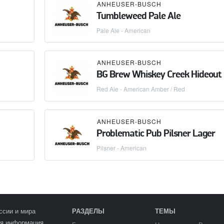
ANHEUSER-BUSCH
Tumbleweed Pale Ale
Pale Ale - American
ANHEUSER-BUSCH
BG Brew Whiskey Creek Hideout
Red Ale - American Amber / Red
ANHEUSER-BUSCH
Problematic Pub Pilsner Lager
Pilsner - American
ссии и мира
РАЗДЕЛЫ
ТЕМЫ
я информация
.