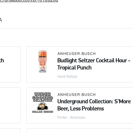
А
ANHEUSER-BUSCH
ch
Budlight Seltzer Cocktail Hour -
Tropical Punch
Hard Seltzer
ANHEUSER-BUSCH
Underground Collection: S'More
Beer, Less Problems
Porter - American