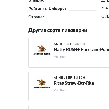
Untappd:
N/A
Рейтинг в Untappd:
СШ
Страна:
Другие сорта пивоварни
ANHEUSER-BUSCH
Natty RUSH+ Hurricane Pun
Malt Beer
ANHEUSER-BUSCH
Ritas Straw-Ber-Rita
Malt Beer