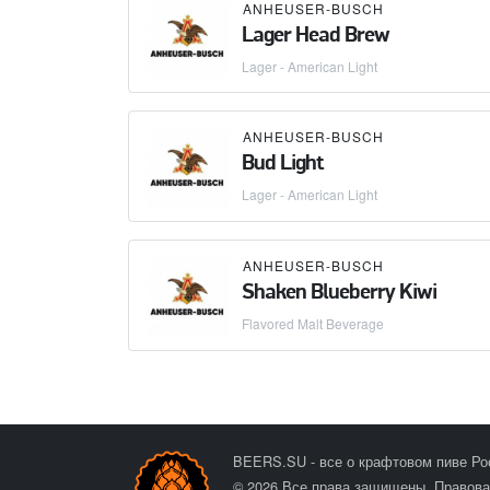
ANHEUSER-BUSCH
Lager Head Brew
Lager - American Light
ANHEUSER-BUSCH
Bud Light
Lager - American Light
ANHEUSER-BUSCH
Shaken Blueberry Kiwi
Flavored Malt Beverage
BEERS.SU - все о крафтовом пиве Ро
© 2026 Все права защищены.
Правова