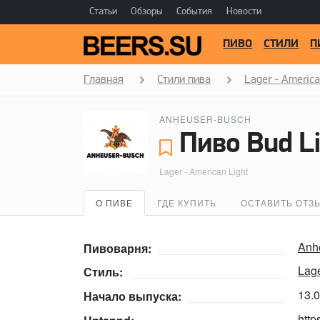
Статьи
Обзоры
События
Новости
ПИВО
СТИЛИ
П
Главная
Стили пива
Lager - America
ANHEUSER-BUSCH
Lager - American Light
О ПИВЕ
ГДЕ КУПИТЬ
ОСТАВИТЬ ОТЗ
Anh
Пивоварня:
Lage
Стиль:
13.
Начало выпуска:
http