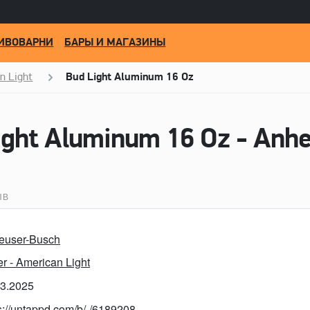
ИВОВАРНИ
БАРЫ И МАГАЗИНЫ
n Light
Bud Light Aluminum 16 Oz
ЫВ
euser-Busch
r - American Light
03.2025
s://untappd.com/b/-/6189208