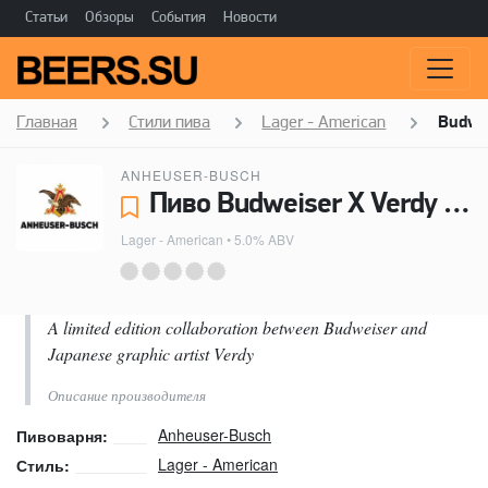
Статьи
Обзоры
События
Новости
Главная
Стили пива
Lager - American
Budwei
ANHEUSER-BUSCH
Пиво Budweiser X Verdy WY Limited Design - Anheuser-Busch
Lager - American
• 5.0% ABV
A limited edition collaboration between Budweiser and
Japanese graphic artist Verdy
Описание производителя
Anheuser-Busch
Пивоварня:
Lager - American
Стиль: