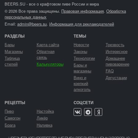
BEERS.SU - все о крафтовом пиве России и мира
© 2026 Все права защищены.
Правовая информация
.
Обработка
персональных данных
Email:
admin@beers.su
.
Информация для рекламодателей
РАЗДЕЛЫ
ТЕМЫ
Бары
Карта сайта
Новости
Трезвость
Магазины
Обратная
Законы
Интересное
связь
Таблица
Технологии
Домашнее
стилей
Калькуляторы
пивоварение
Бары и
магазины
FAQ
Вино и
Дегустации
крепкий
алкоголь
РЕЦЕПТЫ
СОЦСЕТИ
Пиво
Настойка
Самогон
Ликёр
Брага
Наливка