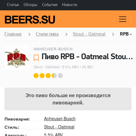
Статьи
Обзоры
События
Новости
Главная
Стили пива
Stout - Oatmeal
RPB - O
ANHEUSER-BUSCH
Пиво RPB - Oatmeal Stout - Anheuser-Busch
Stout - Oatmeal
• 5.5% ABV • 35 IBU
Это пиво больше не производится
пивоварней.
Anheuser-Busch
Пивоварня:
Stout - Oatmeal
Стиль:
5.5% ABV
Алкоголь: