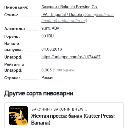
Бакунин / Bakunin Brewing Co.
Пивоварня:
IPA - Imperial / Double
(Имперский или
Стиль:
двойной индиа пейл-эл)
9.8% ABV
Алкоголь:
90 IBU
Горечь:
Начало
04.08.2016
выпуска:
https://untappd.com/b/-/1674427
Untappd:
Рейтинг в
3.965
Untappd:
(1700 оценок)
Россия
Страна:
Другие сорта пивоварни
БАКУНИН / BAKUNIN BREWING CO.
Желтая пресса: банан (Gutter Press:
Banana)