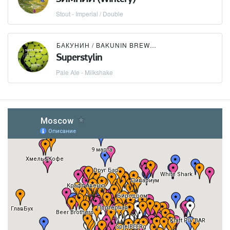
Stout - Imperial / Double
БАКУНИН / BAKUNIN BREWING CO.
Superstylin
Pale Ale - Milkshake