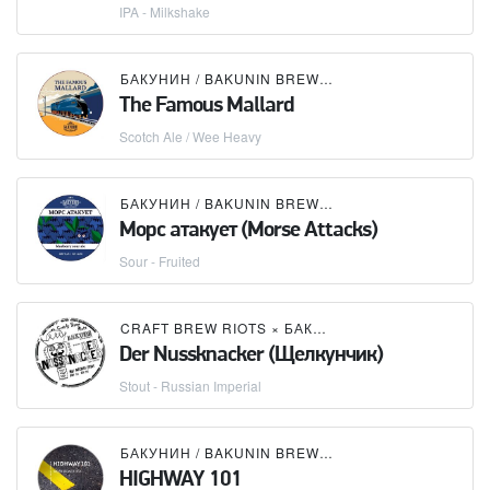
IPA - Milkshake
БАКУНИН / BAKUNIN BREWING CO.
The Famous Mallard
Scotch Ale / Wee Heavy
БАКУНИН / BAKUNIN BREWING CO.
Морс атакует (Morse Attacks)
Sour - Fruited
CRAFT BREW RIOTS
×
БАКУНИН / BAKUNIN BREWING CO.
Der Nussknacker (Щелкунчик)
Stout - Russian Imperial
БАКУНИН / BAKUNIN BREWING CO.
HIGHWAY 101