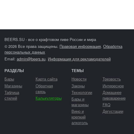
BEERS.SU - все о крафтовом пиве России и мира
© 2026 Все права защищены.
Правовая информация
.
Обработка
персональных данных
Email:
admin@beers.su
.
Информация для рекламодателей
РАЗДЕЛЫ
ТЕМЫ
Бары
Карта сайта
Новости
Трезвость
Магазины
Обратная
Законы
Интересное
связь
Таблица
Технологии
Домашнее
стилей
Калькуляторы
пивоварение
Бары и
магазины
FAQ
Вино и
Дегустации
крепкий
алкоголь