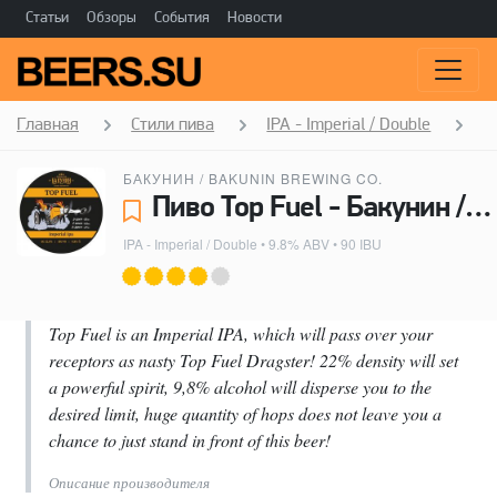
Статьи
Обзоры
События
Новости
Главная
Стили пива
IPA - Imperial / Double
T
БАКУНИН / BAKUNIN BREWING CO.
Пиво Top Fuel - Бакунин / Bakunin Brewing Co.
IPA - Imperial / Double
• 9.8% ABV • 90 IBU
Top Fuel is an Imperial IPA, which will pass over your
receptors as nasty Top Fuel Dragster! 22% density will set
a powerful spirit, 9,8% alcohol will disperse you to the
desired limit, huge quantity of hops does not leave you a
chance to just stand in front of this beer!
Описание производителя