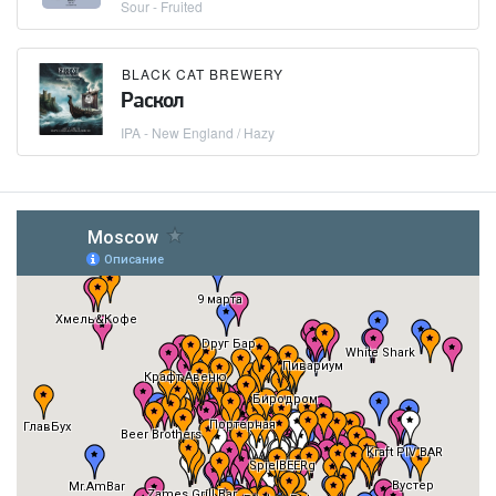
Sour - Fruited
BLACK CAT BREWERY
Раскол
IPA - New England / Hazy