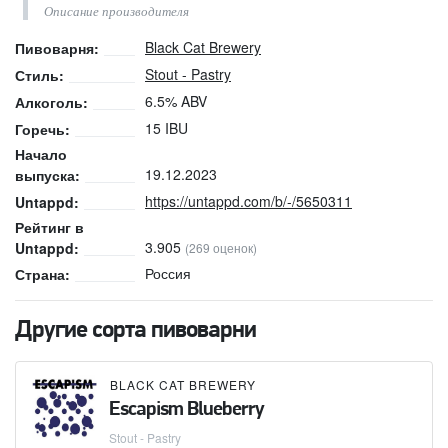
Описание производителя
Black Cat Brewery
Пивоварня:
Stout - Pastry
Стиль:
6.5% ABV
Алкоголь:
15 IBU
Горечь:
Начало
19.12.2023
выпуска:
https://untappd.com/b/-/5650311
Untappd:
Рейтинг в
3.905
Untappd:
(269 оценок)
Россия
Страна:
Другие сорта пивоварни
BLACK CAT BREWERY
Escapism Blueberry
Stout - Pastry