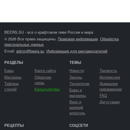
BEERS.SU - все о крафтовом пиве России и мира
© 2026 Все права защищены.
Правовая информация
.
Обработка
персональных данных
Email:
admin@beers.su
.
Информация для рекламодателей
РАЗДЕЛЫ
ТЕМЫ
Бары
Карта сайта
Новости
Трезвость
Магазины
Обратная
Законы
Интересное
связь
Таблица
Технологии
Домашнее
стилей
Калькуляторы
пивоварение
Бары и
магазины
FAQ
Вино и
Дегустации
крепкий
алкоголь
РЕЦЕПТЫ
СОЦСЕТИ