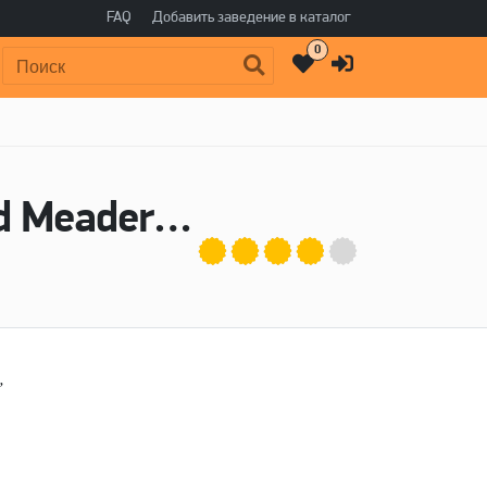
FAQ
Добавить заведение в каталог
0
Поиск:
Пиво Степная история - Steppe & Wind Meadery (Степь и Ветер), Black Cat Brewery
,