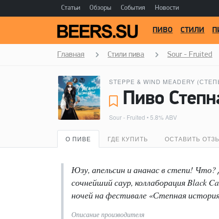
Статьи
Обзоры
События
Новости
ПИВО
СТИЛИ
П
Главная
Стили пива
Sour - Fruited
STEPPE & WIND MEADERY (СТЕП
Sour - Fruited
• 5.8% ABV
О ПИВЕ
ГДЕ КУПИТЬ
ОСТАВИТЬ ОТЗ
Юзу, апельсин и ананас в степи! Что? 
сочнейший саур, коллаборация Black Ca
ночей на фестивале «Степная история
Описание производителя