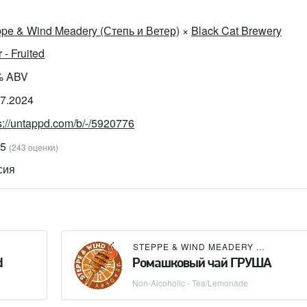
ppe & Wind Meadery (Степь и Ветер)
×
Black Cat Brewery
 - Fruited
% ABV
07.2024
s://untappd.com/b/-/5920776
15
(243 оценки)
сия
STEPPE & WIND MEADERY (СТЕПЬ И ВЕТЕР)
d
Ромашковый чай ГРУША
Non-Alcoholic - Tea/Lemonade