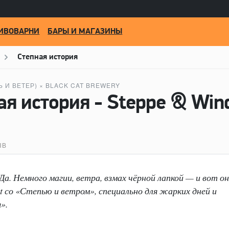
ИВОВАРНИ
БАРЫ И МАГАЗИНЫ
Степная история
Ь И ВЕТЕР)
×
BLACK CAT BREWERY
ЫВ
Да. Немного магии, ветра, взмах чёрной лапкой — и вот он
t со «Степью и ветром», специально для жарких дней и
».