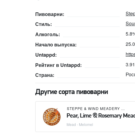
Ste
Пивоварни:
Sour
Стиль:
5.8
Алкоголь:
25.
Начало выпуска:
http
Untappd:
3.9
Рейтинг в Untappd:
Рос
Страна:
Другие сорта пивоварни
STEPPE & WIND MEADERY (СТЕПЬ И ВЕТЕР)
Pear, Lime & Rosemary Mea
Mead - Melomel