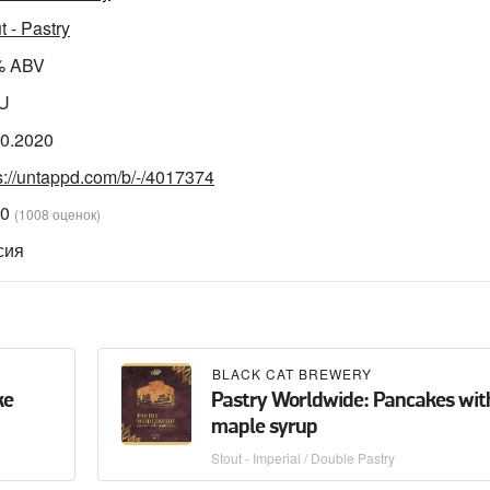
t - Pastry
% ABV
BU
10.2020
s://untappd.com/b/-/4017374
60
(1008 оценок)
сия
BLACK CAT BREWERY
ke
Pastry Worldwide: Pancakes wit
maple syrup
Stout - Imperial / Double Pastry