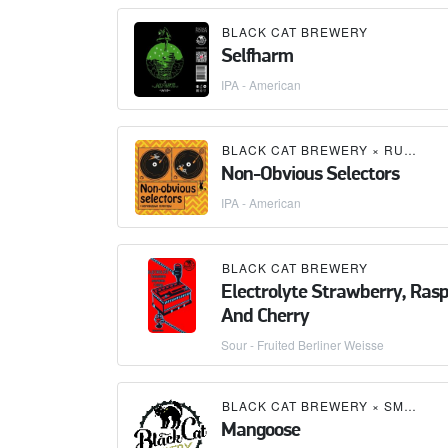
BLACK CAT BREWERY
Selfharm
IPA - American
BLACK CAT BREWERY
×
RUSTY PUB
Non-Obvious Selectors
IPA - American
BLACK CAT BREWERY
Electrolyte Strawberry, Ras
And Cherry
Sour - Fruited Berliner Weisse
BLACK CAT BREWERY
×
SMARTBREW
Mangoose