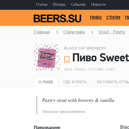
Статьи
Обзоры
События
Новости
ПИВО
СТИЛИ
П
Главная
Стили пива
Stout - Pastry
BLACK CAT BREWERY
Пиво Sweet 
Stout - Pastry
• 7.0% ABV • 5 IBU
О ПИВЕ
ГДЕ КУПИТЬ
ОСТАВИТЬ ОТЗ
Pastry stout with browny & vanilla
Описание производителя
Bla
Пивоварня: