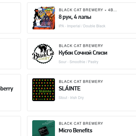
BLACK CAT BREWERY
×
4BREWERS / 4 ПИВОВАРА
8 рук, 4 лапы
IPA - Imperial / Double Black
BLACK CAT BREWERY
Кубок Сочной Слизи
Sour - Smoothie / Pastry
BLACK CAT BREWERY
pberry
SLÁINTE
Stout - Irish Dry
BLACK CAT BREWERY
Micro Benefits