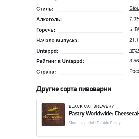
Stou
Стиль:
7.0
Алкоголь:
5 I
Горечь:
21.
Начало выпуска:
http
Untappd:
3.5
Рейтинг в Untappd:
Рос
Страна:
Другие сорта пивоварни
BLACK CAT BREWERY
Pastry Worldwide: Cheeseca
Stout - Imperial / Double Pastry