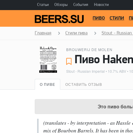
Статьи
Обзоры
События
Новости
ПИВО
СТИЛИ
П
Главная
Стили пива
Stout - Russian
BROUWERIJ DE MOLEN
Stout - Russian Imperial
• 10.7% ABV • 1
О ПИВЕ
ОСТАВИТЬ ОТЗЫВ
Это пиво боль
(translates - by interpretation - as Hass
mix of Bourbon Barrels. It has been in tho