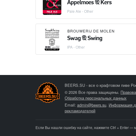
Appelmoes & Kers
Pale Ale - Other
BROUWERIJ DE MOLEN
Swag & Swing
IPA - Other
BEERS.SU - все о крафтовом пиве Ро
© 2026 Все права защищены.
Правова
Обработка персональных данных
Email:
admin@beers.su
.
Информация д
рекламодателей
Если Вы нашли ошибку на сайте, нажмите Ctrl + Enter — 