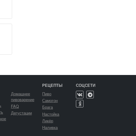
РЕЦЕПТЫ
СОЦСЕТИ
Домашнее
Пиво
пивоварение
Самогон
ь
FAQ
Брага
ть
Дегустации
Настойка
ное
Ликёр
Наливка