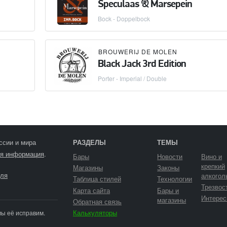
Speculaas & Marsepein
Bock - Doppelbock
BROUWERIJ DE MOLEN
Black Jack 3rd Edition
Porter - Imperial / Double
ссии и мира
РАЗДЕЛЫ
ТЕМЫ
я информация
.
Бары
Новости
Вино и
крепкий
Магазины
Законы
ля
алкогол
Таблица стилей
Технологии
Трезвос
Карта сайта
Бары и
Интерес
магазины
Обратная связь
Калькуляторы
мы её исправим.