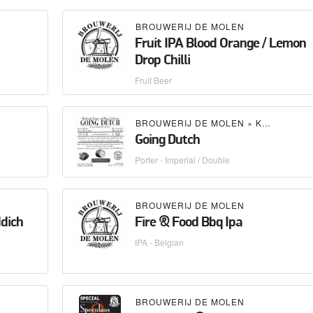
BROUWERIJ DE MOLEN
Fruit IPA Blood Orange / Lemon
Drop Chilli
Fruit Beer
BROUWERIJ DE MOLEN
×
KEG N CORK LIQUOR
Going Dutch
Porter - Imperial / Double
BROUWERIJ DE MOLEN
dich
Fire & Food Bbq Ipa
IPA - Belgian
BROUWERIJ DE MOLEN