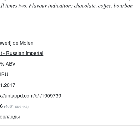
 All times two. Flavour indication: chocolate, coffee, bourbon
werij de Molen
t - Russian Imperial
7% ABV
 IBU
01.2017
s://untappd.com/b/-/1909739
06
(4061 оценка)
ерланды