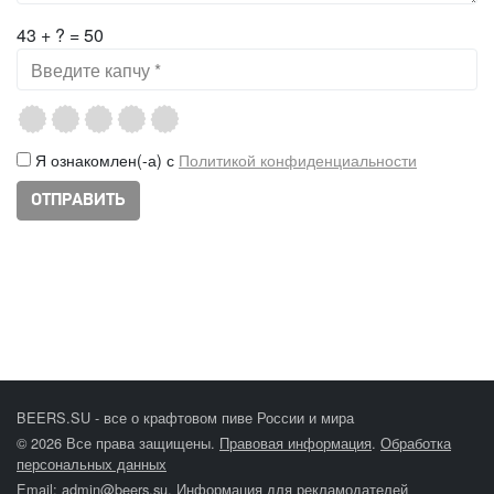
43 + ? = 50
Я ознакомлен(-а) с
Политикой конфиденциальности
BEERS.SU - все о крафтовом пиве России и мира
© 2026 Все права защищены.
Правовая информация
.
Обработка
персональных данных
Email:
admin@beers.su
.
Информация для рекламодателей