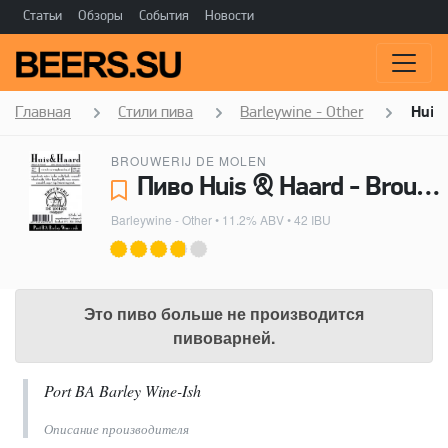
Статьи
Обзоры
События
Новости
Главная
Стили пива
Barleywine - Other
Huis
BROUWERIJ DE MOLEN
Пиво Huis & Haard - Brouwerij de Molen
Barleywine - Other
• 11.2% ABV • 42 IBU
Это пиво больше не производится
пивоварней.
Port BA Barley Wine-Ish
Описание производителя