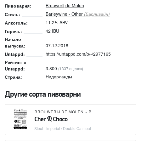
Brouwerij de Molen
Пивоварня:
Barleywine - Other
(Барливайн)
Стиль:
11.2% ABV
Алкоголь:
42 IBU
Горечь:
Начало
07.12.2018
выпуска:
https://untappd.com/b/-/2977165
Untappd:
Рейтинг в
3.800
Untappd:
(1337 оценок)
Нидерланды
Страна:
Другие сорта пивоварни
BROUWERIJ DE MOLEN
×
BRUSSELS BEER PROJECT
Cher & Choco
Stout - Imperial / Double Oatmeal