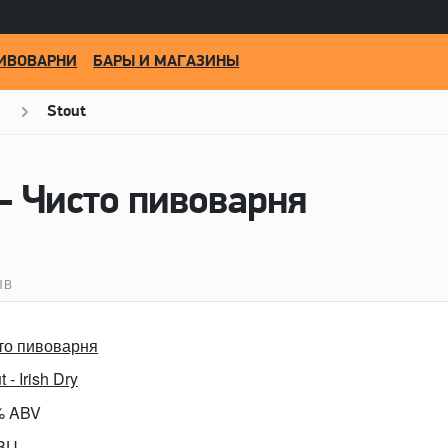
ИВОВАРНИ
БАРЫ И МАГАЗИНЫ
Stout
 - Чисто пивоварня
ЫВ
то пивоварня
t - Irish Dry
% ABV
IBU