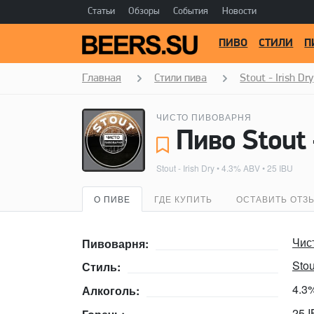
Статьи
Обзоры
События
Новости
ПИВО
СТИЛИ
П
Главная
Стили пива
Stout - Irish Dry
ЧИСТО ПИВОВАРНЯ
Пиво Stout
Stout - Irish Dry
• 4.3% ABV • 25 IBU
О ПИВЕ
ГДЕ КУПИТЬ
ОСТАВИТЬ ОТЗ
Чис
Пивоварня:
Stou
Стиль:
4.3
Алкоголь:
25 