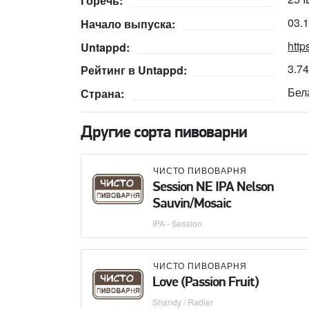
Горечь:
03.
Начало выпуска:
http
Untappd:
3.7
Рейтинг в Untappd:
Бел
Страна:
Другие сорта пивоварни
ЧИСТО ПИВОВАРНЯ
Session NE IPA Nelson
Sauvin/Mosaic
IPA - Session
ЧИСТО ПИВОВАРНЯ
Love (Passion Fruit)
Shandy / Radler