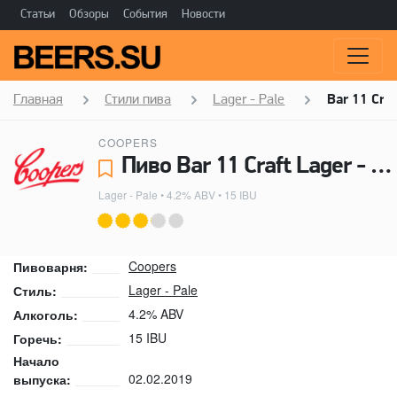
Статьи
Обзоры
События
Новости
Главная
Стили пива
Lager - Pale
Bar 11 Craf
COOPERS
Пиво Bar 11 Craft Lager - Coopers
Lager - Pale
• 4.2% ABV • 15 IBU
Coopers
Пивоварня:
Lager - Pale
Стиль:
4.2% ABV
Алкоголь:
15 IBU
Горечь:
Начало
02.02.2019
выпуска: