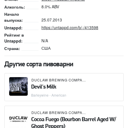
8.0% ABV
Алкоголь:
Начало
25.07.2013
выпуска:
https://untappd.com/b/-/413598
Untappd:
Рейтинг в
N/A
Untappd:
США
Страна:
Другие сорта пивоварни
DUCLAW BREWING COMPANY
Devil's Milk
Barleywine - American
DUCLAW BREWING COMPANY
Cocoa Fuego (Bourbon Barrel Aged W/
Ghost Peppers)