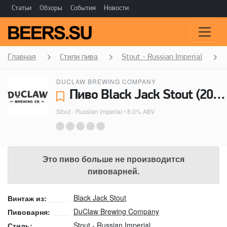
Статьи
Обзоры
События
Новости
Главная
Стили пива
Stout - Russian Imperial
DUCLAW BREWING COMPANY
Пиво Black Jack Stout (2011) - DuClaw Brewing Company
Stout - Russian Imperial
• 8.0% ABV
Это пиво больше не производится
пивоварней.
Black Jack Stout
Винтаж из:
DuClaw Brewing Company
Пивоварня:
Stout - Russian Imperial
Стиль: