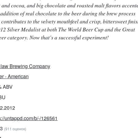
t and cocoa, and big chocolate and roasted malt flavors accent
 addition of real chocolate to the beer during the brew process
o contributes to the velvety mouthfeel and crisp, bittersweet finis
2012 Silver Medalist at both The World Beer Cup and the Great
eer category. Now that’s a successful experiment!
law Brewing Company
er - American
% ABV
IBU
02.2012
s://untappd.com/b/-/126561
03
(911 оценок)