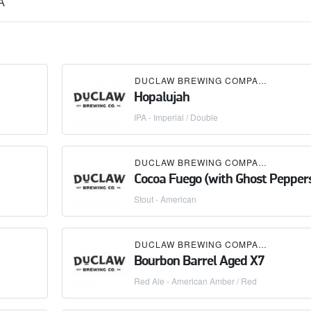
А
DUCLAW BREWING COMPANY
Hopalujah
IPA - Imperial / Double
DUCLAW BREWING COMPANY
Cocoa Fuego (with Ghost Pepper
Stout - American
DUCLAW BREWING COMPANY
Bourbon Barrel Aged X7
Red Ale - American Amber / Red