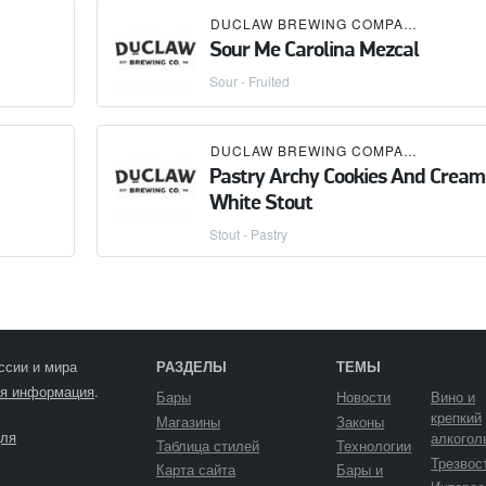
DUCLAW BREWING COMPANY
Sour Me Carolina Mezcal
Sour - Fruited
DUCLAW BREWING COMPANY
Pastry Archy Cookies And Cream
White Stout
Stout - Pastry
ссии и мира
РАЗДЕЛЫ
ТЕМЫ
я информация
.
Бары
Новости
Вино и
крепкий
Магазины
Законы
ля
алкогол
Таблица стилей
Технологии
Трезвос
Карта сайта
Бары и