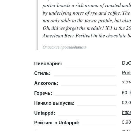
porter boasts a rich aroma of roasted mal
by underlying notes of rye and coffee. The
not only adds to the flavor profile, but als
Oh, did we forget the medals? X.1 is the 
American Beer Festival in the chocolate b
Описание производителя
DuC
Пивоварня:
Port
Стиль:
7.7
Алкоголь:
60 
Горечь:
02.
Начало выпуска:
http
Untappd:
3.9
Рейтинг в Untappd: