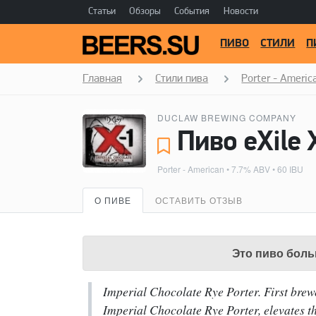
Статьи
Обзоры
События
Новости
ПИВО
СТИЛИ
П
Главная
Стили пива
Porter - Americ
DUCLAW BREWING COMPANY
Porter - American
• 7.7% ABV • 60 IBU
О ПИВЕ
ОСТАВИТЬ ОТЗЫВ
Это пиво боль
Imperial Chocolate Rye Porter. First brewe
Imperial Chocolate Rye Porter, elevates th