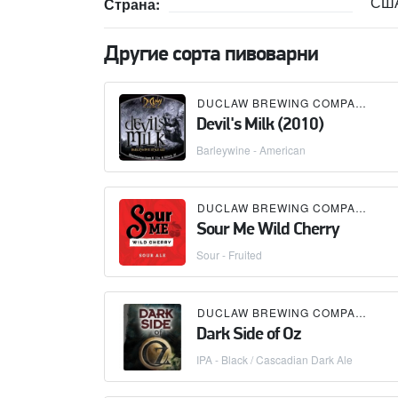
СШ
Страна:
Другие сорта пивоварни
DUCLAW BREWING COMPANY
Devil's Milk (2010)
Barleywine - American
DUCLAW BREWING COMPANY
Sour Me Wild Cherry
Sour - Fruited
DUCLAW BREWING COMPANY
Dark Side of Oz
IPA - Black / Cascadian Dark Ale