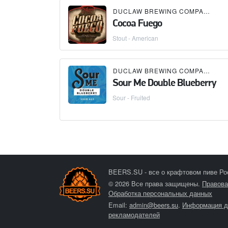
DUCLAW BREWING COMPANY
Cocoa Fuego
Stout - American
DUCLAW BREWING COMPANY
Sour Me Double Blueberry
Sour - Fruited
BEERS.SU - все о крафтовом пиве Ро
© 2026 Все права защищены.
Правова
Обработка персональных данных
Email:
admin@beers.su
.
Информация д
рекламодателей