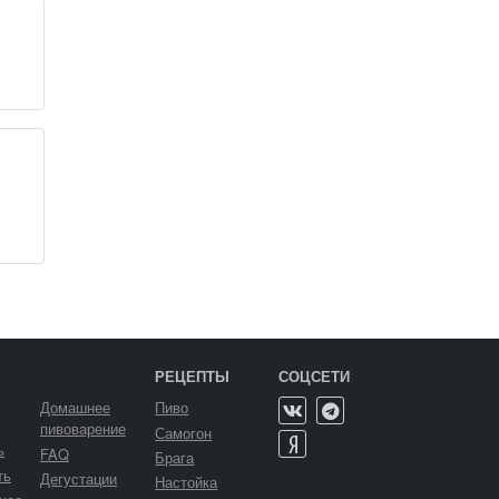
РЕЦЕПТЫ
СОЦСЕТИ
Домашнее
Пиво
пивоварение
Самогон
ь
FAQ
Брага
ть
Дегустации
Настойка