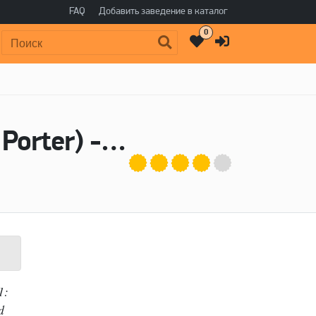
FAQ
Добавить заведение в каталог
0
Поиск:
Пиво eXile X-1 (Imperial Chocolate Rye Porter) - DuClaw Brewing Company
1:
d