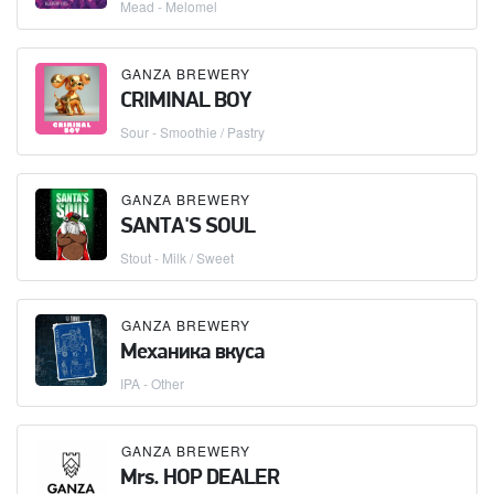
Mead - Melomel
GANZA BREWERY
CRIMINAL BOY
Sour - Smoothie / Pastry
GANZA BREWERY
SANTА'S SOUL
Stout - Milk / Sweet
GANZA BREWERY
Механика вкуса
IPA - Other
GANZA BREWERY
Mrs. HOP DEALER