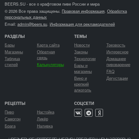
BEERS.SU - все о крафтовом пиве России и мира
© 2026 Все права защищены.
Правовая информация
.
Обработка
персональных данных
Email:
admin@beers.su
.
Информация для рекламодателей
РАЗДЕЛЫ
ТЕМЫ
Бары
Карта сайта
Новости
Трезвость
Магазины
Обратная
Законы
Интересное
связь
Таблица
Технологии
Домашнее
стилей
Калькуляторы
пивоварение
Бары и
магазины
FAQ
Вино и
Дегустации
крепкий
алкоголь
РЕЦЕПТЫ
СОЦСЕТИ
Пиво
Настойка
Самогон
Ликёр
Брага
Наливка