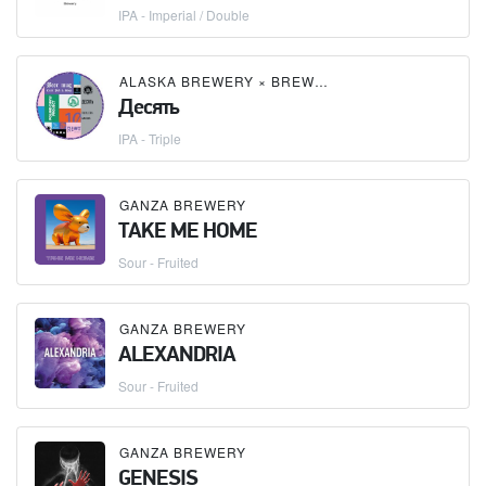
IPA - Imperial / Double
ALASKA BREWERY
×
BREWLOK BREWERY
×
CHIBI
Десять
IPA - Triple
GANZA BREWERY
TAKE ME HOME
Sour - Fruited
GANZA BREWERY
ALEXANDRIA
Sour - Fruited
GANZA BREWERY
GENESIS