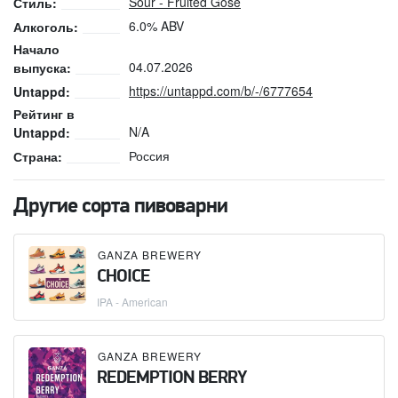
Sour - Fruited Gose
Стиль:
6.0% ABV
Алкоголь:
Начало
04.07.2026
выпуска:
https://untappd.com/b/-/6777654
Untappd:
Рейтинг в
N/A
Untappd:
Россия
Страна:
Другие сорта пивоварни
GANZA BREWERY
CHOICE
IPA - American
GANZA BREWERY
REDEMPTION BERRY