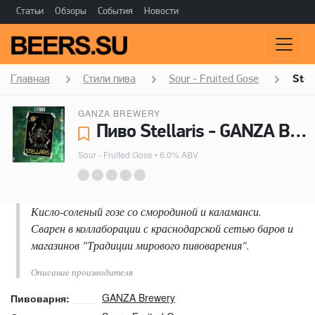
Статьи
Обзоры
События
Новости
Главная
Стили пива
Sour - Fruited Gose
Stel
GANZA BREWERY
Пиво Stellaris - GANZA Brewery
Sour - Fruited Gose
• 6.0% ABV
Кисло-соленый гозе со смородиной и каламанси.
Сварен в коллаборации с краснодарской сетью баров и
магазинов "Традиции мирового пивоварения".
Описание производителя
GANZA Brewery
Пивоварня: