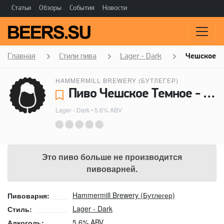
Статьи
Обзоры
События
Новости
Главная
Стили пива
Lager - Dark
Чешское Т
HAMMERMILL BREWERY (БУТЛЕГЕР)
Пиво Чешское Темное - Hammermill Brewery (Бутлегер)
Lager - Dark
• 5.6% ABV
Это пиво больше не производится
пивоварней.
Hammermill Brewery (Бутлегер)
Пивоварня:
Lager - Dark
Стиль:
5.6% ABV
Алкоголь: