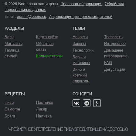
© 2026 Все права защищены.
Правовая информация
.
Обработка
персональных данных
Email:
admin@beers.su
.
Информация для рекламодателей
РАЗДЕЛЫ
ТЕМЫ
Бары
Карта сайта
Новости
Трезвость
Магазины
Обратная
Законы
Интересное
связь
Таблица
Технологии
Домашнее
стилей
Калькуляторы
пивоварение
Бары и
магазины
FAQ
Вино и
Дегустации
крепкий
алкоголь
РЕЦЕПТЫ
СОЦСЕТИ
Пиво
Настойка
Самогон
Ликёр
Брага
Наливка
ЧРЕЗМЕРНОЕ УПОТРЕБЛЕНИЕ ПИВА ВРЕДИТ ВАШЕМУ ЗДОРОВЬЮ