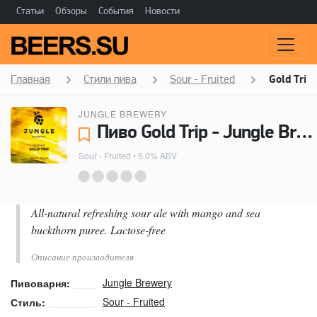
Статьи
Обзоры
События
Новости
Главная
Стили пива
Sour - Fruited
Gold Trip
JUNGLE BREWERY
Пиво Gold Trip - Jungle Brewery
Sour - Fruited
• 5.0% ABV
All-natural refreshing sour ale with mango and sea
buckthorn puree. Lactose-free
Описание производителя
Jungle Brewery
Пивоварня:
Sour - Fruited
Стиль: