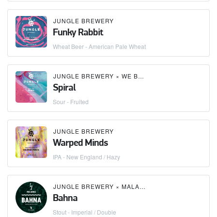
JUNGLE BREWERY
Funky Rabbit
Wheat Beer - American Pale Wheat
JUNGLE BREWERY
×
WE BREWERY
Spiral
Sour - Fruited
JUNGLE BREWERY
Warped Minds
IPA - New England / Hazy
JUNGLE BREWERY
×
MALANKA
Bahna
Stout - Imperial / Double