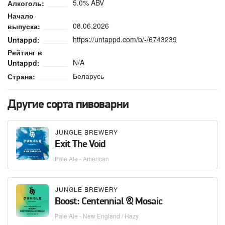
5.0% ABV
Алкоголь:
Начало
08.06.2026
выпуска:
https://untappd.com/b/-/6743239
Untappd:
Рейтинг в
N/A
Untappd:
Беларусь
Страна:
Другие сорта пивоварни
JUNGLE BREWERY
Exit The Void
Pale Ale - American
JUNGLE BREWERY
Boost: Centennial & Mosaic
Pale Ale - New England / Hazy