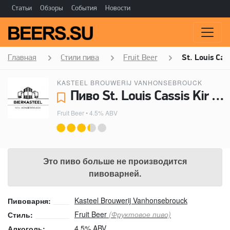
Статьи
Обзоры
События
Новости
Главная
Стили пива
Fruit Beer
St. Louis Cass
KASTEEL BROUWERIJ VANHONSEBROUCK
Пиво St. Louis Cassis Kir Royal - Kasteel Brouwerij Vanhonsebrouck
Fruit Beer
• 4.5% ABV
Это пиво больше не производится
пивоварней.
Kasteel Brouwerij Vanhonsebrouck
Пивоварня:
Fruit Beer
(Фруктовое пиво)
Стиль:
4.5% ABV
Алкоголь: