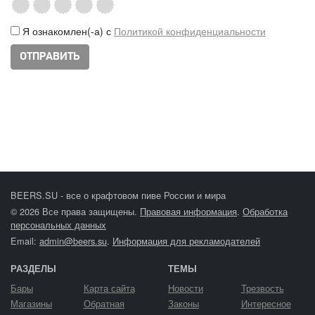
Я ознакомлен(-а) с
Политикой конфиденциальности
BEERS.SU - все о крафтовом пиве России и мира
© 2026 Все права защищены.
Правовая информация
.
Обработка
персональных данных
Email:
admin@beers.su
.
Информация для рекламодателей
РАЗДЕЛЫ
ТЕМЫ
Бары
Карта сайта
Новости
Трезвость
Магазины
Обратная
Законы
Интересное