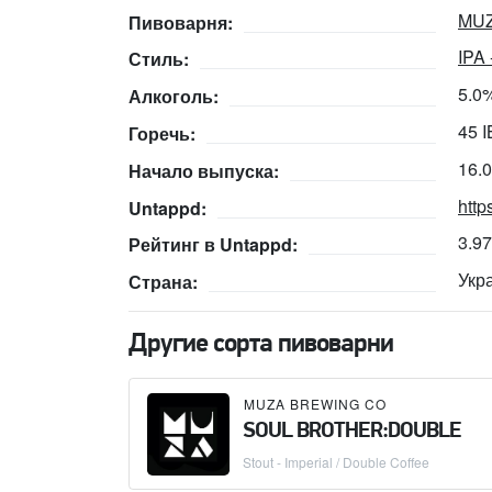
MUZ
Пивоварня:
IPA
Стиль:
5.0
Алкоголь:
45 
Горечь:
16.
Начало выпуска:
http
Untappd:
3.9
Рейтинг в Untappd:
Укр
Страна:
Другие сорта пивоварни
MUZA BREWING CO
SOUL BROTHER:DOUBLE
Stout - Imperial / Double Coffee