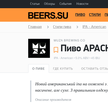
Статьи
Обзоры
События
Новости
ПИВО
СТИЛИ
П
Главная
Стили пива
IPA - American
MUZA BREWING CO
Пиво APAC
IPA - American
• 5.0% ABV • 45 IBU
О ПИВЕ
ГДЕ КУПИТЬ
ОСТАВИТЬ ОТЗ
Новий американський іпа на охмелені з
насичене, але сухе. З правильним олдск
Описание производителя