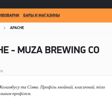
ИВОВАРНИ
БАРЫ И МАГАЗИНЫ
APACHE
HE - MUZA BREWING CO
ЫВ
 Коламбусу та Сімко. Профіль хвойний, класичний, тіло
ульним профілем.