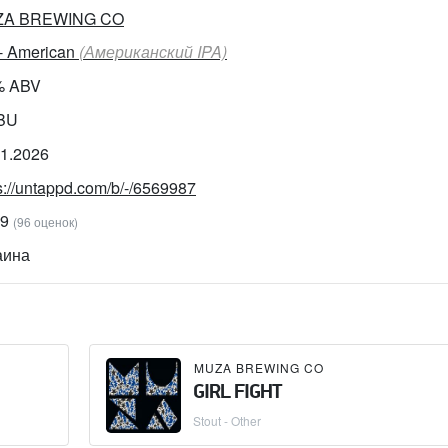
A BREWING CO
 - American
(Американский IPA)
% ABV
IBU
01.2026
s://untappd.com/b/-/6569987
79
(96 оценок)
аина
MUZA BREWING CO
GIRL FIGHT
Stout - Other