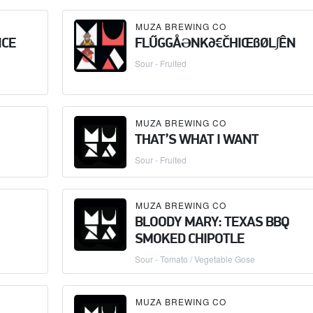
MUZA BREWING CO
NCE
FLŰGGÅƏNK∂€ČHIŒβØL∫ÊN
Sour - Fruited
MUZA BREWING CO
THAT’S WHAT I WANT
Sour - Fruited
MUZA BREWING CO
BLOODY MARY: TEXAS BBQ
SMOKED CHIPOTLE
Sour - Tomato / Vegetable Gose
MUZA BREWING CO