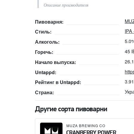
Описание производителя
MUZ
Пивоварня:
IPA
Стиль:
5.0
Алкоголь:
45 
Горечь:
26.
Начало выпуска:
http
Untappd:
3.9
Рейтинг в Untappd:
Укр
Страна:
Другие сорта пивоварни
MUZA BREWING CO
CRANBERRY POWER