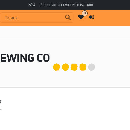
FAQ
Добавить заведение в каталог
0
Поиск:
REWING CO
в
й,