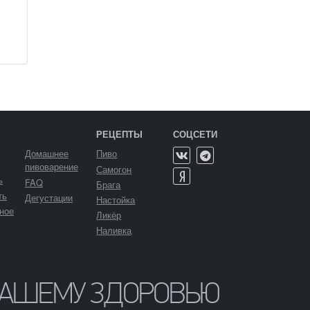
РЕЦЕПТЫ
СОЦСЕТИ
Домашнее
Пиво
пивоварение
Самогон
ь
FAQ
Брага
ть
Дегустации
Настойка
ное
Ликёр
Наливка
ВАШЕМУ ЗДОРОВЬЮ