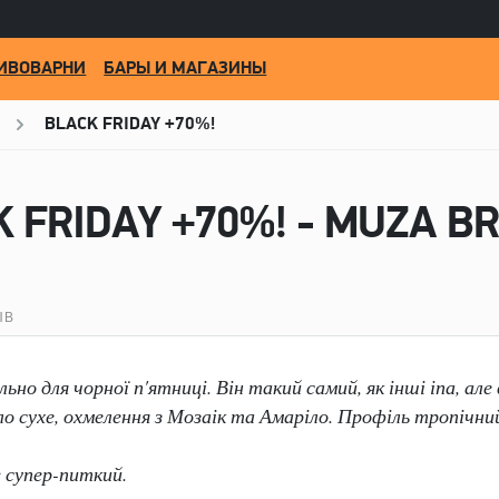
ИВОВАРНИ
БАРЫ И МАГАЗИНЫ
BLACK FRIDAY +70%!
K FRIDAY +70%! - MUZA B
ЫВ
но для чорної п'ятниці. Він такий самий, як інші іпа, але 
ло сухе, охмелення з Мозаік та Амаріло. Профіль тропічни
 супер-питкий.