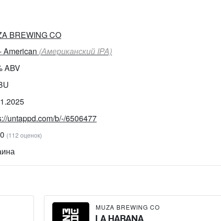
A BREWING CO
 - American
(Американский IPA)
% ABV
IBU
11.2025
s://untappd.com/b/-/6506477
10
(112 оценок)
аина
MUZA BREWING CO
LA HABANA