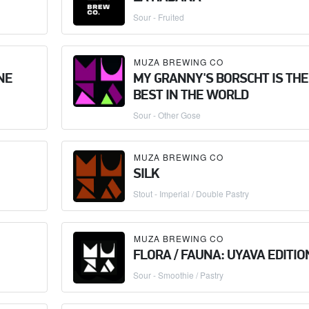
Sour - Fruited
MUZA BREWING CO
NE
MY GRANNY'S BORSCHT IS THE
BEST IN THE WORLD
Sour - Other Gose
MUZA BREWING CO
SILK
Stout - Imperial / Double Pastry
MUZA BREWING CO
FLORA / FAUNA: UYAVA EDITIO
Sour - Smoothie / Pastry