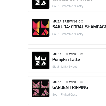
Sour - Smoothie / Pastry
MUZA BREWING CO
SAKURA: CORAL SHAMPAG
Sour - Smoothie / Pastry
MUZA BREWING CO
Pumpkin Latte
Stout - Milk / Sweet
MUZA BREWING CO
GARDEN TRIPPING
Sour - Fruited Gose