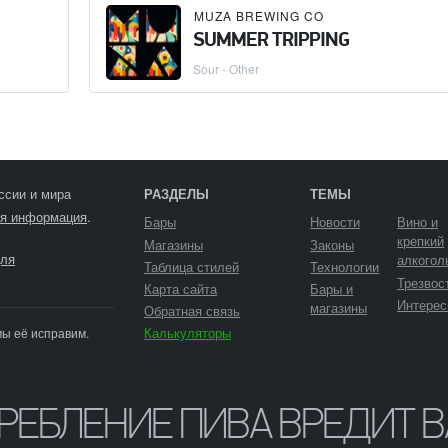
MUZA BREWING CO
SUMMER TRIPPING
Sour - Other
ссии и мира
РАЗДЕЛЫ
ТЕМЫ
я информация
.
Бары
Новости
Вино и
крепкий
Магазины
Законы
ля
алкогол
Таблица стилей
Технологии
Трезвос
Карта сайта
Бары и
Интерес
магазины
Обратная связь
Калькуляторы
мы её исправим.
ТРЕБЛЕНИЕ ПИВА ВРЕДИТ 