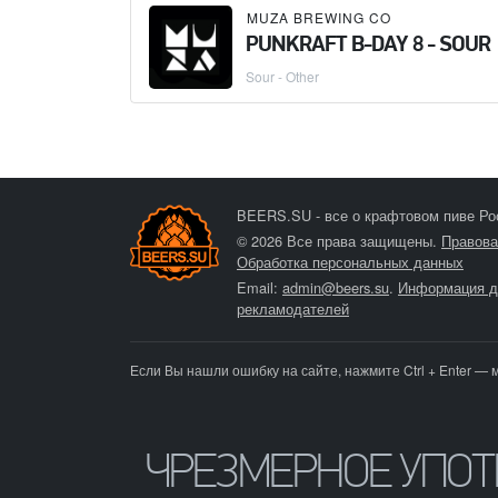
MUZA BREWING CO
PUNKRAFT B-DAY 8 - SOUR
Sour - Other
BEERS.SU - все о крафтовом пиве Ро
© 2026 Все права защищены.
Правова
Обработка персональных данных
Email:
admin@beers.su
.
Информация д
рекламодателей
Если Вы нашли ошибку на сайте, нажмите Ctrl + Enter — 
ЧРЕЗМЕРНОЕ УПО