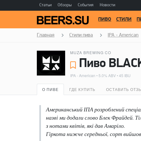
Статьи
Обзоры
События
Новости
ПИВО
СТИЛИ
П
Главная
Стили пива
IPA - American
MUZA BREWING CO
Пиво BLAC
IPA - American
• 5.0% ABV • 45 IBU
О ПИВЕ
ГДЕ КУПИТЬ
ОСТАВИТЬ ОТЗ
Американський ІПА розроблений спеціаль
назві ми додали слово Блек Фрайдей. Ті
з нотами квітів, які дав Амаріло.
Гіркота нижче середньої, сорт вийшов