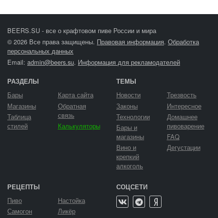
BEERS.SU - все о крафтовом пиве России и мира
© 2026 Все права защищены.
Правовая информация
.
Обработка
персональных данных
Email:
admin@beers.su
.
Информация для рекламодателей
РАЗДЕЛЫ
ТЕМЫ
Бары
Карта сайта
Новости
Трезвость
Магазины
Обратная
Законы
Интересное
связь
Таблица
Технологии
Домашнее
стилей
Калькуляторы
пивоварение
Бары и
магазины
FAQ
Вино и
Дегустации
крепкий
алкоголь
РЕЦЕПТЫ
СОЦСЕТИ
Пиво
Настойка
Самогон
Ликёр