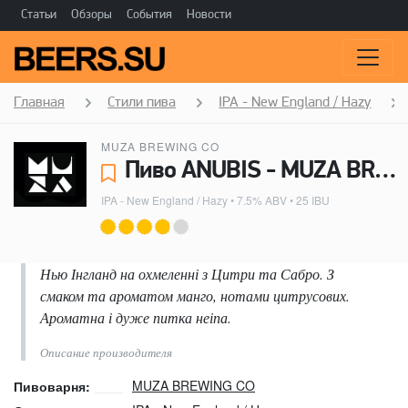
Статьи
Обзоры
События
Новости
Главная
Стили пива
IPA - New England / Hazy
MUZA BREWING CO
Пиво ANUBIS - MUZA BREWING CO
IPA - New England / Hazy
• 7.5% ABV • 25 IBU
Нью Інгланд на охмеленні з Цитри та Сабро. З
смаком та ароматом манго, нотами цитрусових.
Ароматна і дуже питка неіпа.
Описание производителя
MUZA BREWING CO
Пивоварня: