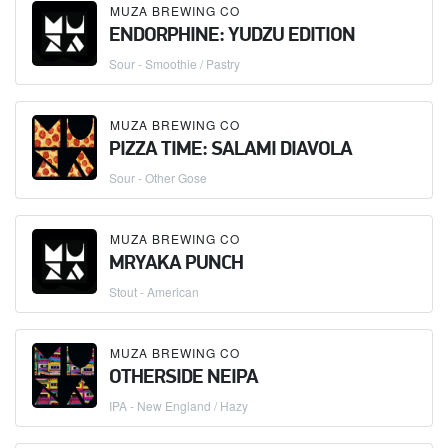
MUZA BREWING CO
ENDORPHINE: YUDZU EDITION
Sour - Smoothie / Pastry
MUZA BREWING CO
PIZZA TIME: SALAMI DIAVOLA
Sour - Other Gose
MUZA BREWING CO
MRYAKA PUNCH
Stout - American
MUZA BREWING CO
OTHERSIDE NEIPA
IPA - New England / Hazy