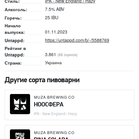
IPA - New England / Hazy
Стиль:
7.5% ABV
Алкоголь:
25 IBU
Горечь:
Начало
01.11.2023
выпуска:
https://untappd.com/b/-/5588769
Untappd:
Рейтинг в
3.861
Untappd:
(86 оценок)
Украина
Страна:
Другие сорта пивоварни
MUZA BREWING CO
НООСФЕРА
IPA - New England / Hazy
MUZA BREWING CO