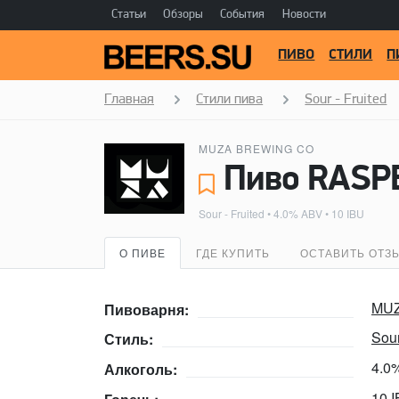
Статьи
Обзоры
События
Новости
ПИВО
СТИЛИ
П
Главная
Стили пива
Sour - Fruited
MUZA BREWING CO
Sour - Fruited
• 4.0% ABV • 10 IBU
О ПИВЕ
ГДЕ КУПИТЬ
ОСТАВИТЬ ОТЗ
MUZ
Пивоварня:
Sour
Стиль:
4.0
Алкоголь:
10 