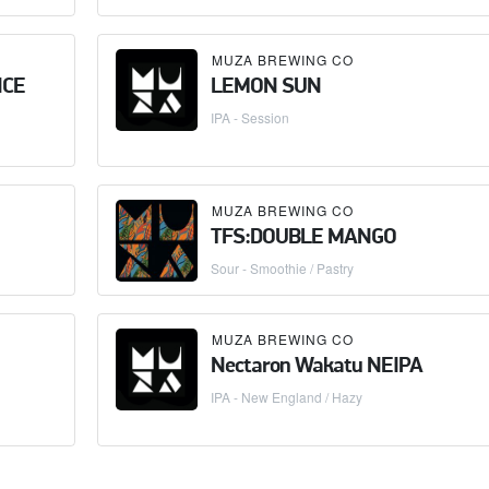
MUZA BREWING CO
NCE
LEMON SUN
IPA - Session
MUZA BREWING CO
TFS:DOUBLE MANGO
Sour - Smoothie / Pastry
MUZA BREWING CO
Nectaron Wakatu NEIPA
IPA - New England / Hazy