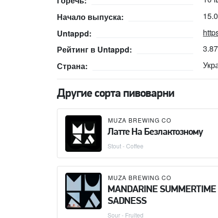
Горечь:
15.
Начало выпуска:
http
Untappd:
3.8
Рейтинг в Untappd:
Укр
Страна:
Другие сорта пивоварни
MUZA BREWING CO
Латте На Безлактозному
Stout - Coffee
MUZA BREWING CO
MANDARINE SUMMERTIME
SADNESS
Sour - Fruited