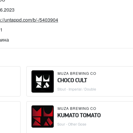
06.2023
s://untappd.com/b/-/5403904
71
аина
MUZA BREWING CO
CHOCO CULT
Stout - Imperial / Double
MUZA BREWING CO
KUMATO TOMATO
Sour - Other Gose