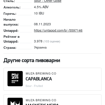
Sour - Other Gose
Стиль:
4.5% ABV
Алкоголь:
10 IBU
Горечь:
Начало
08.11.2023
выпуска:
https://untappd.com/b/-/5597146
Untappd:
Рейтинг в
3.978
Untappd:
(103 оценки)
Украина
Страна:
Другие сорта пивоварни
MUZA BREWING CO
CAPABLANCA
Sour - Fruited
MUZA BREWING CO