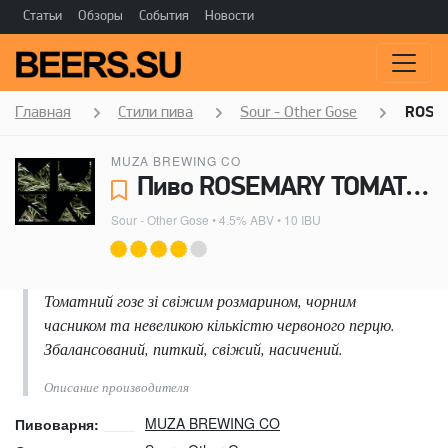
Статьи
Обзоры
События
Новости
Главная
Стили пива
Sour - Other Gose
ROSE
MUZA BREWING CO
Пиво ROSEMARY TOMATO GOSE - MUZA BREWING CO
Sour - Other Gose
• 4.5% ABV • 10 IBU
Томатний гозе зі свіжим розмарином, чорним
часником та невеликою кількістю червоного перцю.
Збалансований, питкий, свіжий, насичений.
Описание производителя
MUZA BREWING CO
Пивоварня: