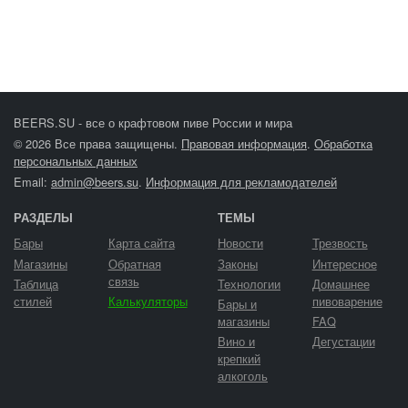
BEERS.SU - все о крафтовом пиве России и мира
© 2026 Все права защищены.
Правовая информация
.
Обработка
персональных данных
Email:
admin@beers.su
.
Информация для рекламодателей
РАЗДЕЛЫ
ТЕМЫ
Бары
Карта сайта
Новости
Трезвость
Магазины
Обратная
Законы
Интересное
связь
Таблица
Технологии
Домашнее
стилей
Калькуляторы
пивоварение
Бары и
магазины
FAQ
Вино и
Дегустации
крепкий
алкоголь