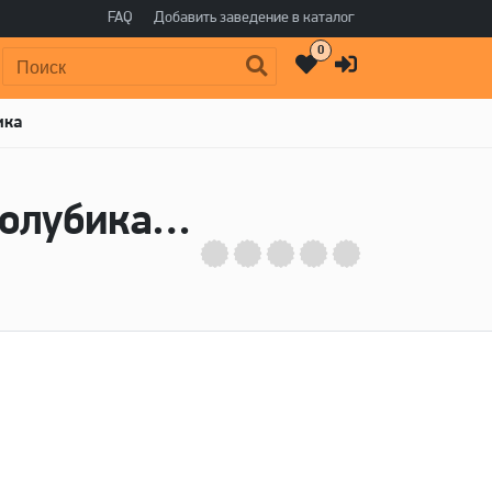
FAQ
Добавить заведение в каталог
0
Поиск:
ика
Пиво Мохито Освежающий Черника-Голубика - Очаково