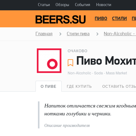
Статьи
Обзоры
События
Новости
ПИВО
СТИЛИ
П
Главная
Стили пива
Non-Alcoholic -
ОЧАКОВО
Non-Alcoholic - Soda - Mass Market
О ПИВЕ
ГДЕ КУПИТЬ
ОСТАВИТЬ ОТЗ
Напиток отличается свежим ягодным 
нотками голубики и черники.
Описание производителя