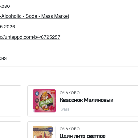
ково
Alcoholic - Soda - Mass Market
05.2026
s://untappd.com/b/-/6725257
сия
ОЧАКОВО
Квасёнок Малиновый
Kvass
ОЧАКОВО
Один литр светлое