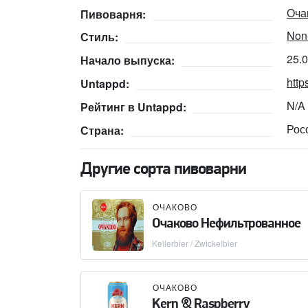
Оча
Пивоварня:
Non-
Стиль:
25.
Начало выпуска:
http
Untappd:
N/A
Рейтинг в Untappd:
Рос
Страна:
Другие сорта пивоварни
ОЧАКОВО
Очаково Нефильтрованное
Kellerbier / Zwickelbier
ОЧАКОВО
Kern & Raspberry