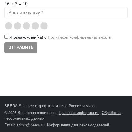
16 + ? = 19
Я ознакомлен(-а) с
Политикой конфиденциальности
BEERS.SU - все о крафтовом пиве России и мира
© 2026 Все права защищены.
Правовая информация
.
Обработка
персональных данных
Email:
admin@beers.su
.
Информация для рекламодателей