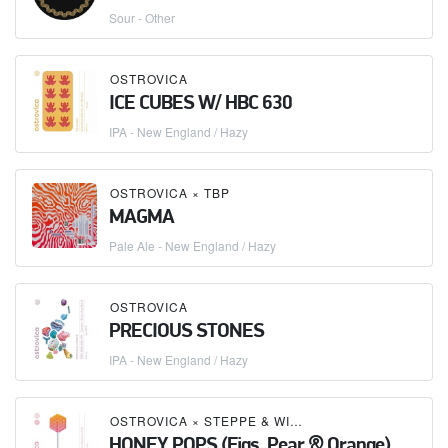
Sour - Other
OSTROVICA
ICE CUBES W/ HBC 630
IPA - New England / Hazy
OSTROVICA
×
TBP
MAGMA
Pale Ale - New England / Hazy
OSTROVICA
PRECIOUS STONES
IPA - New England / Hazy
OSTROVICA
×
STEPPE & WIND MEADERY (СТЕПЬ И ВЕТЕР)
HONEY POPS (Figs, Pear & Orange)