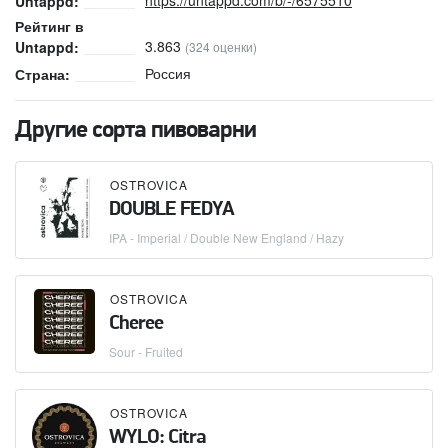
Untappd:
Рейтинг в
3.863
Untappd:
(324 оценки)
Россия
Страна:
Другие сорта пивоварни
OSTROVICA
DOUBLE FEDYA
IPA - Imperial / Double New England / Hazy
OSTROVICA
Cheree
Sour - Fruited
OSTROVICA
WYLO: Citra