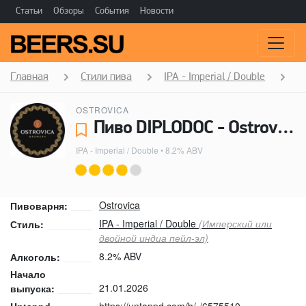
Статьи
Обзоры
События
Новости
Главная
Стили пива
IPA - Imperial / Double
D
OSTROVICA
Пиво DIPLODOC - Ostrovica
IPA - Imperial / Double
• 8.2% ABV
Ostrovica
Пивоварня:
IPA - Imperial / Double
(Имперский или
Стиль:
двойной индиа пейл-эл)
8.2% ABV
Алкоголь:
Начало
21.01.2026
выпуска:
https://untappd.com/b/-/6575510