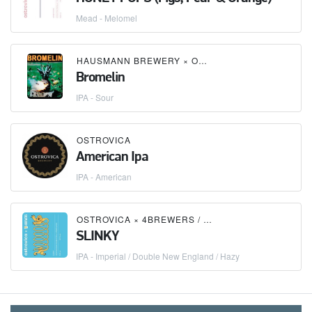
Mead - Melomel
HAUSMANN BREWERY
×
OSTROVICA
Bromelin
IPA - Sour
OSTROVICA
American Ipa
IPA - American
OSTROVICA
×
4BREWERS / 4 ПИВОВАРА
SLINKY
IPA - Imperial / Double New England / Hazy