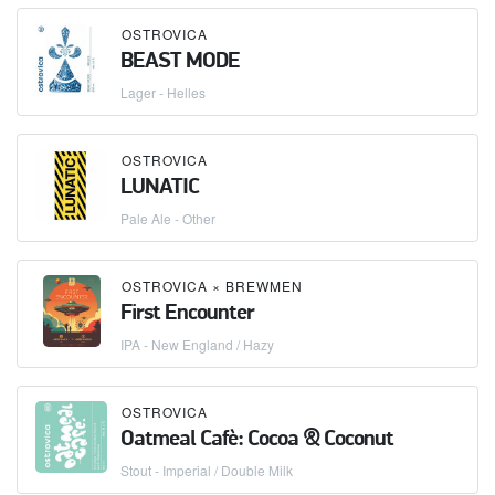
OSTROVICA
BEAST MODE
Lager - Helles
OSTROVICA
LUNATIC
Pale Ale - Other
OSTROVICA
×
BREWMEN
First Encounter
IPA - New England / Hazy
OSTROVICA
Oatmeal Cafè: Cocoa & Coconut
Stout - Imperial / Double Milk