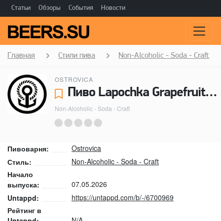
Статьи
Обзоры
События
Новости
Главная
Стили пива
Non-Alcoholic - Soda - Craft
OSTROVICA
Пиво Lapochka Grapefruit+Lemon - Ostrovica
Non-Alcoholic - Soda - Craft
Ostrovica
Пивоварня:
Non-Alcoholic - Soda - Craft
Стиль:
Начало
07.05.2026
выпуска:
https://untappd.com/b/-/6700969
Untappd:
Рейтинг в
N/A
Untappd: