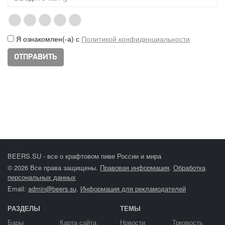
Я ознакомлен(-а) с
Политикой конфиденциальности
BEERS.SU - все о крафтовом пиве России и мира
© 2026 Все права защищены.
Правовая информация
.
Обработка
персональных данных
Email:
admin@beers.su
.
Информация для рекламодателей
РАЗДЕЛЫ
ТЕМЫ
Бары
Карта сайта
Новости
Трезвость