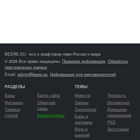
BEERS.SU - все о крафтовом пиве России и мира
© 2026 Все права защищены.
Правовая информация
.
Обработка
персональных данных
Email:
admin@beers.su
.
Информация для рекламодателей
РАЗДЕЛЫ
ТЕМЫ
Бары
Карта сайта
Новости
Трезвость
Магазины
Обратная
Законы
Интересное
связь
Таблица
Технологии
Домашнее
стилей
Калькуляторы
пивоварение
Бары и
магазины
FAQ
Вино и
Дегустации
крепкий