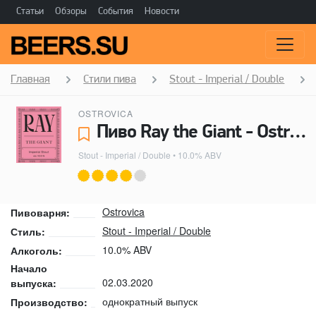
Статьи
Обзоры
События
Новости
Главная
Стили пива
Stout - Imperial / Double
OSTROVICA
Пиво Ray the Giant - Ostrovica
Stout - Imperial / Double
• 10.0% ABV
Ostrovica
Пивоварня:
Stout - Imperial / Double
Стиль:
10.0% ABV
Алкоголь:
Начало
02.03.2020
выпуска:
однократный выпуск
Производство: