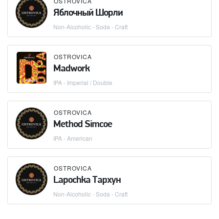
OSTROVICA
Яблочный Шорли
Non-Alcoholic - Soda - Craft
OSTROVICA
Madwork
IPA - Imperial / Double
OSTROVICA
Method Simcoe
IPA - American
OSTROVICA
Lapochka Тархун
Non-Alcoholic - Soda - Craft