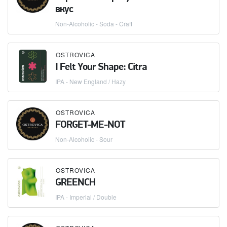
вкус
Non-Alcoholic - Soda - Craft
OSTROVICA
I Felt Your Shape: Citra
IPA - New England / Hazy
OSTROVICA
FORGET-ME-NOT
Non-Alcoholic - Sour
OSTROVICA
GREENCH
IPA - Imperial / Double