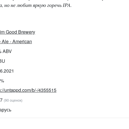
 но не любит яркую горечь IPA.
im Good Brewery
 Ale - American
% ABV
IBU
06.2021
0%
s://untappd.com/b/-/4355515
27
(90 оценок)
арусь