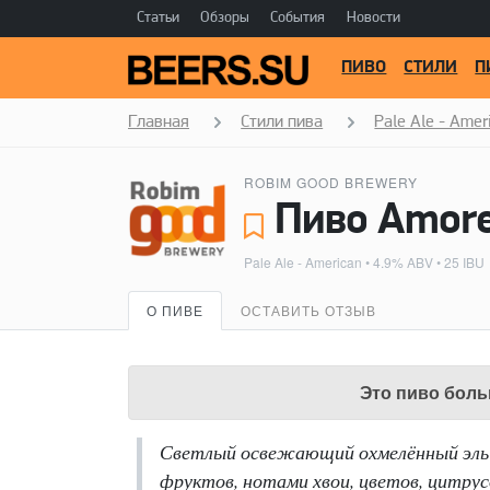
Статьи
Обзоры
События
Новости
ПИВО
СТИЛИ
П
Главная
Стили пива
Pale Ale - Amer
ROBIM GOOD BREWERY
Пиво Amore
Pale Ale - American
• 4.9% ABV • 25 IBU
О ПИВЕ
ОСТАВИТЬ ОТЗЫВ
Это пиво боль
Светлый освежающий охмелённый эль 
фруктов, нотами хвои, цветов, цитрус