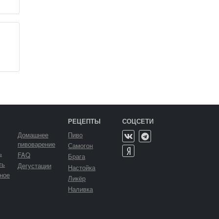
РЕЦЕПТЫ
СОЦСЕТИ
Домашнее
Пиво
пивоварение
Самогон
ь
FAQ
Брага
ть
Дегустации
Настойка
ное
Ликёр
Наливка