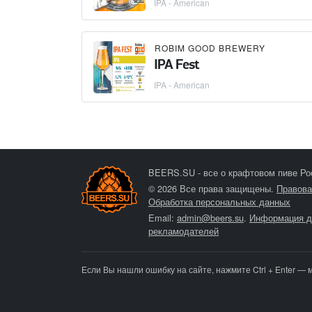
IPA - American
ROBIM GOOD BREWERY
IPA Fest
IPA - American
BEERS.SU - все о крафтовом пиве Ро
© 2026 Все права защищены.
Правова
Обработка персональных данных
Email:
admin@beers.su
.
Информация д
рекламодателей
Если Вы нашли ошибку на сайте, нажмите Ctrl + Enter — 