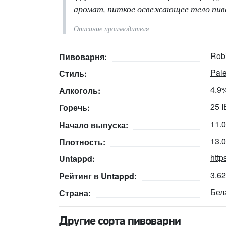
аромат, питкое освежающее тело пива,
Описание производителя
Rob
Пивоварня:
Pale
Стиль:
4.9
Алкоголь:
25 
Горечь:
11.
Начало выпуска:
13.
Плотность:
http
Untappd:
3.6
Рейтинг в Untappd:
Бел
Страна:
Другие сорта пивоварни