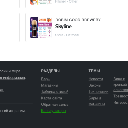
Pilsner - Other
ROBIM GOOD BREWERY
Skyline
Stout - Oatmeal
ссии и мира
РАЗДЕЛЫ
ТЕМЫ
я информация
.
Бары
Новости
Вино и
крепкий
Магазины
Законы
ля
алкогол
Таблица стилей
Технологии
Трезвос
Карта сайта
Бары и
Интерес
магазины
Обратная связь
Калькуляторы
мы её исправим.