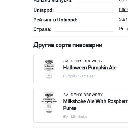
Начало выпуска:
http
Untappd:
3.9
Рейтинг в Untappd:
Рос
Страна:
Другие сорта пивоварни
SALDEN'S BREWERY
Halloween Pumpkin Ale
Pumpkin / Yam Beer
SALDEN'S BREWERY
Milkshake Ale With Raspber
Puree
IPA - Milkshake