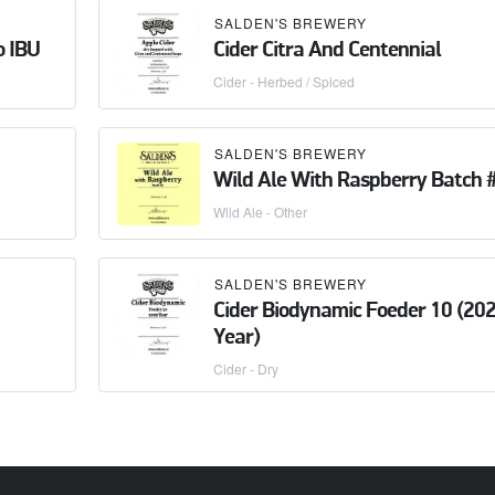
SALDEN'S BREWERY
o IBU
Cider Citra And Centennial
Cider - Herbed / Spiced
SALDEN'S BREWERY
Wild Ale With Raspberry Batch 
Wild Ale - Other
SALDEN'S BREWERY
Cider Biodynamic Foeder 10 (20
Year)
Cider - Dry