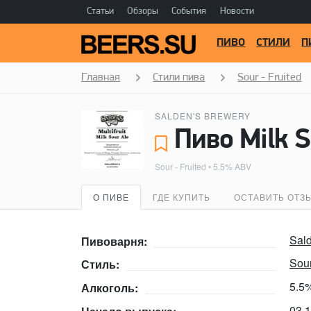
Статьи
Обзоры
События
Новости
ПИВО
СТИЛИ
П
Главная
Стили пива
Sour - Fruited
SALDEN'S BREWERY
Пиво Milk S
Sour - Fruited
• 5.5% ABV
О ПИВЕ
ГДЕ КУПИТЬ
ОСТАВИТЬ ОТЗ
Sal
Пивоварня:
Sour
Стиль:
5.5
Алкоголь:
03.