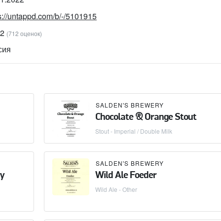
s://untappd.com/b/-/5101915
12
(712 оценок)
сия
SALDEN'S BREWERY
Chocolate & Orange Stout
Stout - Imperial / Double Milk
SALDEN'S BREWERY
ry
Wild Ale Foeder
Wild Ale - Other