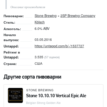
Описание производителя
Stone Brewing
×
2SP Brewing Company
Пивоварни:
Kölsch
Стиль:
6.0% ABV
Алкоголь:
Начало
03.05.2016
выпуска:
https://untappd.com/b/-/1537727
Untappd:
Рейтинг в
3.535
Untappd:
(57 оценок)
США
Страна:
Другие сорта пивоварни
STONE BREWING
Stone 10.10.10 Vertical Epic Ale
Belgian Strong Golden Ale