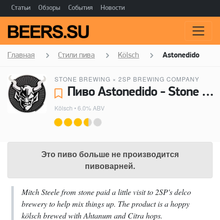
Статьи
Обзоры
События
Новости
Главная
Стили пива
Kölsch
Astonedido
STONE BREWING
×
2SP BREWING COMPANY
Пиво Astonedido - Stone Brewing, 2SP Brewing Company
Kölsch
• 6.0% ABV
Это пиво больше не производится
пивоварней.
Mitch Steele from stone paid a little visit to 2SP's delco
brewery to help mix things up. The product is a hoppy
kölsch brewed with Ahtanum and Citra hops.