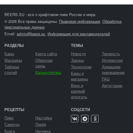
BEERS.SU - все о крафтовом пиве России и мира
© 2026 Все права защищены.
Правовая информация
.
Обработка
персональных данных
Email:
admin@beers.su
.
Информация для рекламодателей
РАЗДЕЛЫ
ТЕМЫ
Бары
Карта сайта
Новости
Трезвость
Магазины
Обратная
Законы
Интересное
связь
Таблица
Технологии
Домашнее
стилей
Калькуляторы
пивоварение
Бары и
магазины
FAQ
Вино и
Дегустации
крепкий
алкоголь
РЕЦЕПТЫ
СОЦСЕТИ
Пиво
Настойка
Самогон
Ликёр
Брага
Наливка