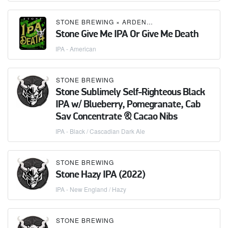
STONE BREWING
×
ARDENT CRAFT ALES
×
HARDY
Stone Give Me IPA Or Give Me Death
IPA - American
STONE BREWING
Stone Sublimely Self-Righteous Black
IPA w/ Blueberry, Pomegranate, Cab
Sav Concentrate & Cacao Nibs
IPA - Black / Cascadian Dark Ale
STONE BREWING
Stone Hazy IPA (2022)
IPA - New England / Hazy
STONE BREWING