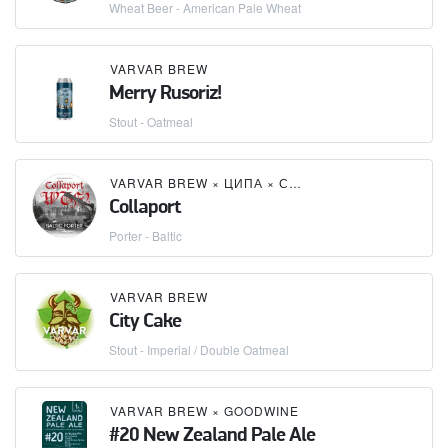
Wheat Beer - American Pale Wheat
VARVAR BREW
Merry Rusoriz!
Stout - Oatmeal
VARVAR BREW
×
ЦИПА
×
СОЛОМ’ЯНСЬКА БРОВАРНЯ
Collaport
Porter - Baltic
VARVAR BREW
City Cake
Stout - Imperial / Double Oatmeal
VARVAR BREW
×
GOODWINE
#20 New Zealand Pale Ale