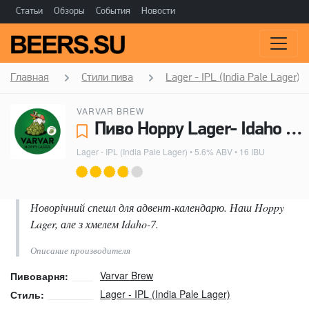
Статьи
Обзоры
События
Новости
Главная
Стили пива
Lager - IPL (India Pale Lager)
VARVAR BREW
Пиво Hoppy Lager- Idaho 7 Edition - Varvar Brew
Lager - IPL (India Pale Lager)
• 5.6% ABV • 16 IBU
Новорічний спешл для адвент-календарю. Наш Hoppy
Lager, але з хмелем Idaho-7.
Описание производителя
Varvar Brew
Пивоварня:
Lager - IPL (India Pale Lager)
Стиль: