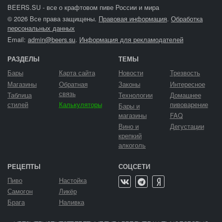
BEERS.SU - все о крафтовом пиве России и мира
© 2026 Все права защищены.
Правовая информация
.
Обработка
персональных данных
Email:
admin@beers.su
.
Информация для рекламодателей
РАЗДЕЛЫ
ТЕМЫ
Бары
Карта сайта
Новости
Трезвость
Магазины
Обратная
Законы
Интересное
связь
Таблица
Технологии
Домашнее
стилей
Калькуляторы
пивоварение
Бары и
магазины
FAQ
Вино и
Дегустации
крепкий
алкоголь
РЕЦЕПТЫ
СОЦСЕТИ
Пиво
Настойка
Самогон
Ликёр
Брага
Наливка