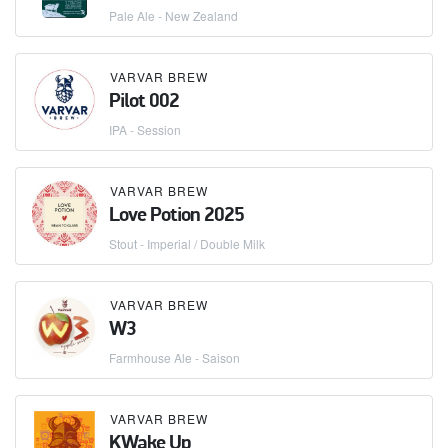
Pale Ale - New Zealand
VARVAR BREW
Pilot 002
IPA - Session
VARVAR BREW
Love Potion 2025
Stout - Imperial / Double Milk
VARVAR BREW
W3
Farmhouse Ale - Saison
VARVAR BREW
KWake Up