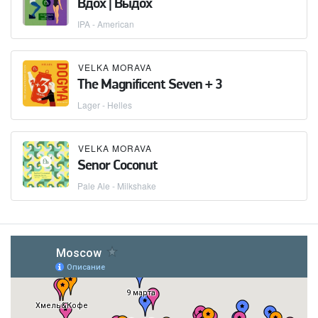
Вдох | Выдох
IPA - American
VELKA MORAVA
The Magnificent Seven + 3
Lager - Helles
VELKA MORAVA
Senor Coconut
Pale Ale - Milkshake