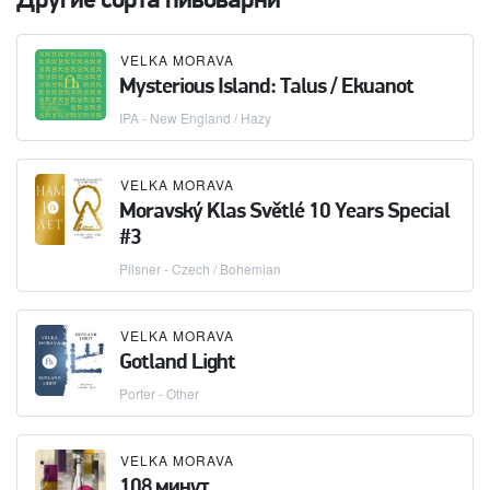
Другие сорта пивоварни
VELKA MORAVA
Mysterious Island: Talus / Ekuanot
IPA - New England / Hazy
VELKA MORAVA
Moravský Klas Světlé 10 Years Special
#3
Pilsner - Czech / Bohemian
VELKA MORAVA
Gotland Light
Porter - Other
VELKA MORAVA
108 минут