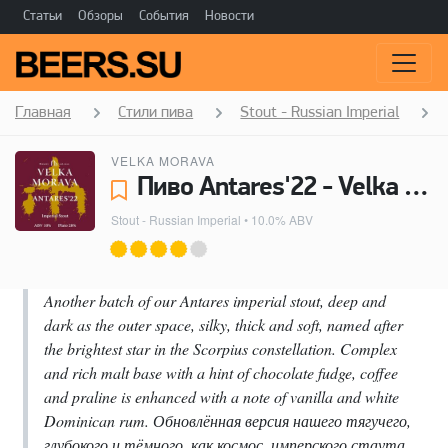
Статьи
Обзоры
События
Новости
Главная
Стили пива
Stout - Russian Imperial
VELKA MORAVA
Пиво Antares'22 - Velka Morava
Stout - Russian Imperial
• 10.0% ABV
Another batch of our Antares imperial stout, deep and
dark as the outer space, silky, thick and soft, named after
the brightest star in the Scorpius constellation. Complex
and rich malt base with a hint of chocolate fudge, coffee
and praline is enhanced with a note of vanilla and white
Dominican rum. Обновлённая версия нашего тягучего,
глубокого и тёмного, как космос, имперского стаута