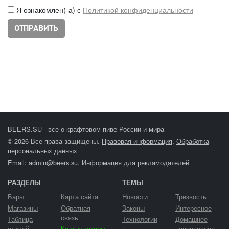
Я ознакомлен(-а) с
Политикой конфиденциальности
BEERS.SU - все о крафтовом пиве России и мира
© 2026 Все права защищены.
Правовая информация
.
Обработка
персональных данных
Email:
admin@beers.su
.
Информация для рекламодателей
РАЗДЕЛЫ
ТЕМЫ
Бары
Карта сайта
Новости
Трезвость
Магазины
Обратная
Законы
Интересное
связь
Таблица
Технологии
Домашнее
стилей
Калькуляторы
пивоварение