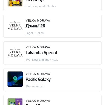
Stout - Imperial / Double
VELKA MORAVA
Дзынь!’26
Lager - Helles
VELKA MORAVA
Takamba Special
IPA - New England / Hazy
VELKA MORAVA
Pacific Galaxy
IPA - American
VELKA MORAVA