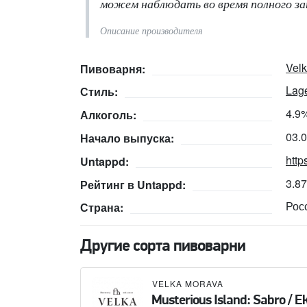
можем наблюдать во время полного за
Описание производителя
Vel
Пивоварня:
Lage
Стиль:
4.9
Алкоголь:
03.
Начало выпуска:
http
Untappd:
3.8
Рейтинг в Untappd:
Рос
Страна:
Другие сорта пивоварни
VELKA MORAVA
Musterious Island: Sabro / E