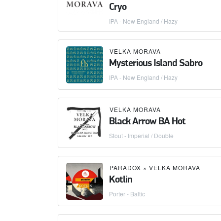
Cryo
IPA - New England / Hazy
VELKA MORAVA
Mysterious Island Sabro
IPA - New England / Hazy
VELKA MORAVA
Black Arrow BA Hot
Stout - Imperial / Double
PARADOX
×
VELKA MORAVA
Kotlin
Porter - Baltic