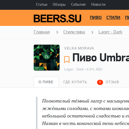
Статьи
Обзоры
События
Новости
ПИВО
СТИЛИ
П
Главная
Стили пива
Lager - Dark
VELKA MORAVA
Пиво Umbra
Lager - Dark
• 4.9% ABV
О ПИВЕ
ГДЕ КУПИТЬ
ОТЗЫВ
1
Полнотелый тёмный лагер с насыщен
жжёными солодами, с нотами шоколада
небольшой остаточной сладостью и ед
Назван в честь конической тени небес