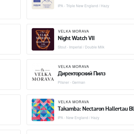
IPA - Triple New England / Hazy
VELKA MORAVA
Night Watch VII
Stout - Imperial / Double Milk
VELKA MORAVA
Директорский Пилз
Pilsner - German
VELKA MORAVA
Takamba: Nectaron Hallertau B
IPA - New England / Hazy