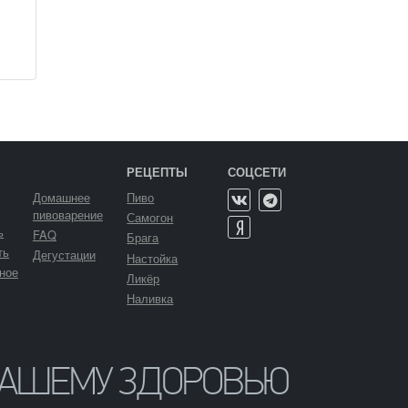
РЕЦЕПТЫ
СОЦСЕТИ
Домашнее
Пиво
пивоварение
Самогон
ь
FAQ
Брага
ть
Дегустации
Настойка
ное
Ликёр
Наливка
ВАШЕМУ ЗДОРОВЬЮ