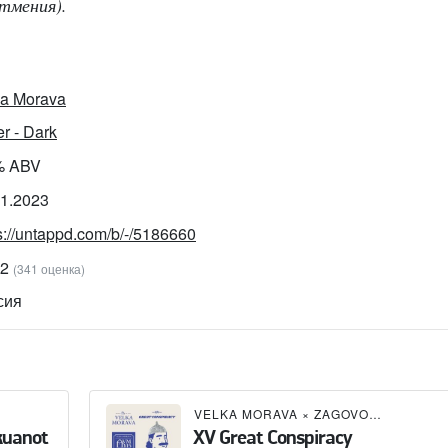
тмения).
ka Morava
r - Dark
% ABV
01.2023
s://untappd.com/b/-/5186660
72
(341 оценка)
сия
VELKA MORAVA
×
ZAGOVOR BREWERY
kuanot
XV Great Conspiracy