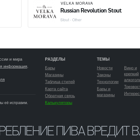
VELKA MORAVA
Russian Revolution Stout
Stout - Other
ссии и мира
РАЗДЕЛЫ
ТЕМЫ
я информация
.
Бары
Новости
Вино и
крепкий
Магазины
Законы
ля
алкогол
Таблица стилей
Технологии
Трезвос
Карта сайта
Бары и
Интерес
магазины
Обратная связь
Калькуляторы
мы её исправим.
ТРЕБЛЕНИЕ ПИВА ВРЕДИТ 